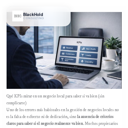
Ir
al
BlackHold
contenido
CONSULTING
Hub IA
Qué KPIs mirar en un negocio local para saber si va bien (sin
complicarte)
Uno de los errores más habituales en la gestión de negocios locales no
es la falta de esfuerzo ni de dedicación, sino
la ausencia de criterios
claros para saber si el negocio realmente va bien
. Muchos propietarios