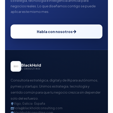
Estrategia, tecnología e inteligencia artificial para
negocios reales. Lo que diseñamos contigo se puede
aplicar este mismo mes.
Habla con nosotros
BlackHold
CONSULTING
Consultoría estratégica, digital y de IA para autónomos,
pymes y startups. Unimos estrategia, tecnología y
sentido común para que tu negocio crezca sin depender
solo del esfuerzo.
Vigo, Galicia · España
hola@blackholdconsulting.com
blackholdconsulting.com