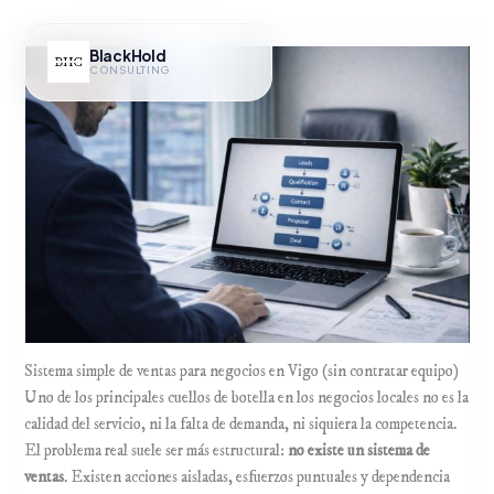
Ir
al
BlackHold
contenido
CONSULTING
Hub IA
Sistema simple de ventas para negocios en Vigo (sin contratar equipo)
Uno de los principales cuellos de botella en los negocios locales no es la
calidad del servicio, ni la falta de demanda, ni siquiera la competencia.
El problema real suele ser más estructural:
no existe un sistema de
ventas
. Existen acciones aisladas, esfuerzos puntuales y dependencia