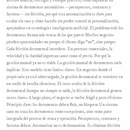
artículo analiza, con rigor y enfoque práctico, cómo implantar un
sistema de documentos automáticos —presupuestos, contratos y
facturas— sin fricción, por qué esta automatización es clave para
escalar sin caos y cómo hacerlo sin perder control ni personalización,
apoyándose en tecnología e inteligencia artificial. El problema real: los
documentos frenan más ventas de las que parece Muchos negocios
pierden oportunidades no porque el cliente diga “no”, sino porque:
Cada fricción documental introduce: En procesos comerciales, la
velocidad y la claridad importan tanto como el precio. Por qué la
gestión manual ya no es viable La gestión manual de documentos suele
implicar: Este modelo tiene límites claros: En negocios donde el
propietario ya está sobrecargado, la gestión documental se convierte en
un cuello de botella silencioso. El coste oculto de la fricción
documental Aunque no siempre se mide, la fricción documental genera
costes claros: A largo plazo, el negocio se vuelve frágil y poco eficiente.
Principio clave: los documentos deben fluir, no bloquear Un sistema
sano no trata los documentos como excepciones, sino como parte
integrada del proceso de venta y operación. Presupuestos, contratos y
facturas deben: Automatizar no es deshumanizar. Es eliminar fricción