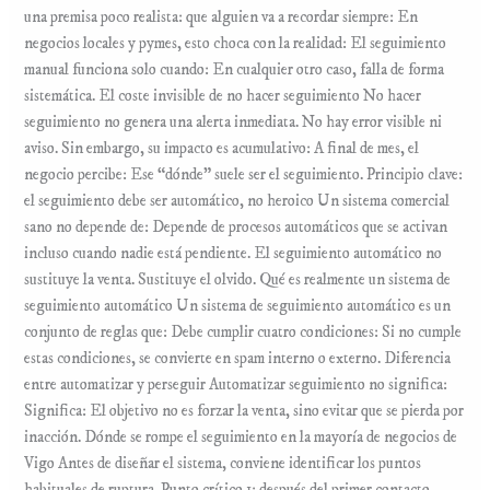
una premisa poco realista: que alguien va a recordar siempre: En
negocios locales y pymes, esto choca con la realidad: El seguimiento
manual funciona solo cuando: En cualquier otro caso, falla de forma
sistemática. El coste invisible de no hacer seguimiento No hacer
seguimiento no genera una alerta inmediata. No hay error visible ni
aviso. Sin embargo, su impacto es acumulativo: A final de mes, el
negocio percibe: Ese “dónde” suele ser el seguimiento. Principio clave:
el seguimiento debe ser automático, no heroico Un sistema comercial
sano no depende de: Depende de procesos automáticos que se activan
incluso cuando nadie está pendiente. El seguimiento automático no
sustituye la venta. Sustituye el olvido. Qué es realmente un sistema de
seguimiento automático Un sistema de seguimiento automático es un
conjunto de reglas que: Debe cumplir cuatro condiciones: Si no cumple
estas condiciones, se convierte en spam interno o externo. Diferencia
entre automatizar y perseguir Automatizar seguimiento no significa:
Significa: El objetivo no es forzar la venta, sino evitar que se pierda por
inacción. Dónde se rompe el seguimiento en la mayoría de negocios de
Vigo Antes de diseñar el sistema, conviene identificar los puntos
habituales de ruptura. Punto crítico 1: después del primer contacto