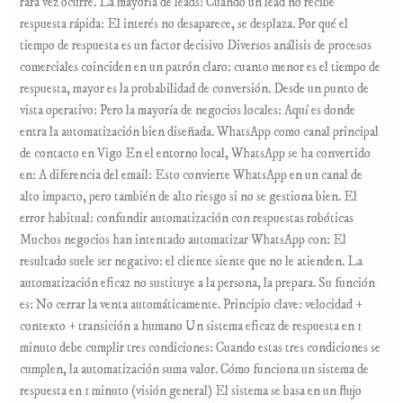
rara vez ocurre. La mayoría de leads: Cuando un lead no recibe
respuesta rápida: El interés no desaparece, se desplaza. Por qué el
tiempo de respuesta es un factor decisivo Diversos análisis de procesos
comerciales coinciden en un patrón claro: cuanto menor es el tiempo de
respuesta, mayor es la probabilidad de conversión. Desde un punto de
vista operativo: Pero la mayoría de negocios locales: Aquí es donde
entra la automatización bien diseñada. WhatsApp como canal principal
de contacto en Vigo En el entorno local, WhatsApp se ha convertido
en: A diferencia del email: Esto convierte WhatsApp en un canal de
alto impacto, pero también de alto riesgo si no se gestiona bien. El
error habitual: confundir automatización con respuestas robóticas
Muchos negocios han intentado automatizar WhatsApp con: El
resultado suele ser negativo: el cliente siente que no le atienden. La
automatización eficaz no sustituye a la persona, la prepara. Su función
es: No cerrar la venta automáticamente. Principio clave: velocidad +
contexto + transición a humano Un sistema eficaz de respuesta en 1
minuto debe cumplir tres condiciones: Cuando estas tres condiciones se
cumplen, la automatización suma valor. Cómo funciona un sistema de
respuesta en 1 minuto (visión general) El sistema se basa en un flujo