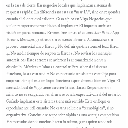
en la tasa de cierre En negocios locales que implantan sistemas de
respuesta rápida: La diferencia no está en “usar IA”, sino en responder
cuando el cliente está caliente. Caso típico en Vigo Negocios que:
suelen recuperar oportunidades al implantar: El impacto suele ser
visible en pocas semanas. Errores frecuentes al automatizar WhatsApp
Error 1. Mensajes genéricos sin contexto Error 2. Automatizar sin
proceso comercial claro Error 3. No definir quién retoma el lead Error
4. No medir tiempos de respuesta Error 5. No revisar los mensajes
automáticos Estos errores convierten la automatización en un
obstáculo. Métricas mínimas a controlar Para saber si el sistema
funciona, basta con medir: No es necesario un sistema complejo para
empezar. Por qué este enfoque funciona especialmente bien en Vigo El
mercado local de Vigo tiene características claras: Responder en 1
minuto no es exagerado: es alinearse con la expectativa real del usuario.
Cuándo implantar este sistema tiene más sentido Este enfoque es
especialmente útil cuando: No es una solución “tecnológica”, sino
organizativa. Conclusión: responder rápido es una ventaja competitiva
En mercados donde muchos hacen lo mismo, gana quien responde