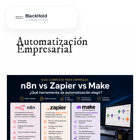
Ir
al
BlackHold
contenido
CONSULTING
Automatización
Empresarial
n8n
vs
Hub IA
Zapier
vs
Make:
qué
herramienta
de
automatización