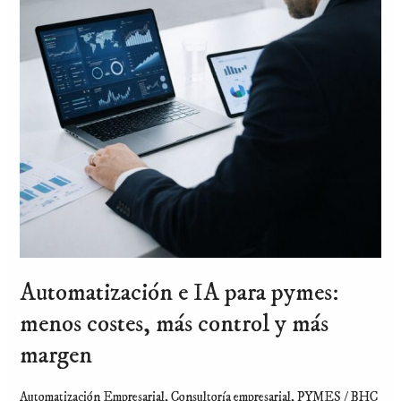
menos
costes,
más
control
y
más
margen
Automatización e IA para pymes:
menos costes, más control y más
margen
Automatización Empresarial
,
Consultoría empresarial
,
PYMES
/
BHC