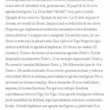
con la agenda real El sistema debe: Si los recordatorios no están
conectados al calendario real, generan caos. El papel de la IA en la
agenda inteligente La IA no debe “decidir” citas, pero sí puede:
Ejemplo de uso correcto: Ejemplo de mal uso: La IA debe mejorar el
sistema, no invadir al cliente. Impacto real en reducción de no-shows
Negocios que implantan recordatorios automáticos bien diseñados
suelen observar: La mejora no es marginal. En muchos casos, los no-
shows se reducen a la mitad o más. Caso típico en Vigo Negocios que:
suelen estabilizar su agenda al implantar: El cliente no cambia. El
sistema sí. Errores frecuentes al automatizar agendas Error 1. Enviar
demasiados recordatorios Error 2. Usar mensajes impersonales Error 3.
No permitir cancelar fácilmente Error 4. No diferenciar tipos de cita
Error 5. No medir resultados Estos errores generan rechazo y reducen
efectividad. Métricas mínimas para evaluar la agenda inteligente No es
necesario un sistema complejo. Basta con medir: Si estos indicadores
mejoran, el sistema funciona. Por qué este enfoque funciona
especialmente bien en Vigo En Vigo: Una agenda inteligente refuerza
profesionalidad sin frialdad, algo especialmente relevante en mercados
locales. Cuándo implantar una agenda inteligente es prioritario Este