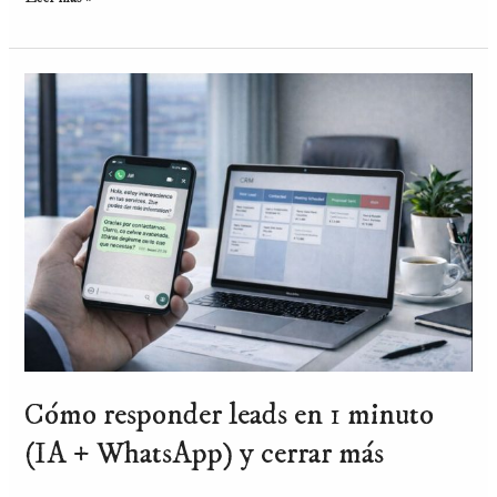
Cómo
responder
leads
en
1
minuto
(IA
+
WhatsApp)
y
cerrar
más
Cómo responder leads en 1 minuto
(IA + WhatsApp) y cerrar más