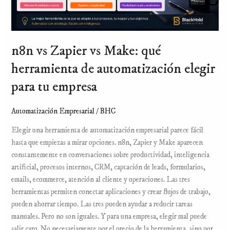
elegir
para
tu
empresa
n8n vs Zapier vs Make: qué
herramienta de automatización elegir
para tu empresa
Automatización Empresarial
/
BHC
Elegir una herramienta de automatización empresarial parece fácil
hasta que empiezas a mirar opciones. n8n, Zapier y Make aparecen
constantemente en conversaciones sobre productividad, inteligencia
artificial, procesos internos, CRM, captación de leads, formularios,
emails, ecommerce, atención al cliente y operaciones. Las tres
herramientas permiten conectar aplicaciones y crear flujos de trabajo,
pueden ahorrar tiempo. Las tres pueden ayudar a reducir tareas
manuales. Pero no son iguales. Y para una empresa, elegir mal puede
salir caro. No necesariamente por el precio de la herramienta, sino por