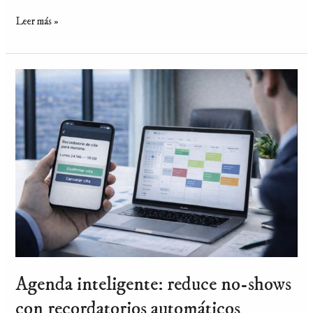
Leer más »
Agenda
inteligente:
reduce
no-
shows
con
recordatorios
automáticos
Agenda inteligente: reduce no-shows
con recordatorios automáticos