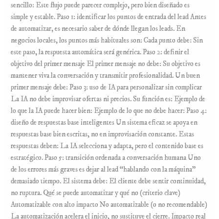
sencillo: Este flujo puede parecer complejo, pero bien diseñado es
simple y estable. Paso 1: identificar los puntos de entrada del lead Antes
de automatizar, es necesario saber de dónde llegan los leads. En
negocios locales, los puntos más habituales son: Cada punto debe: Sin
este paso, la respuesta automática será genérica. Paso 2: definir el
objetivo del primer mensaje El primer mensaje no debe: Su objetivo es
mantener viva la conversación y transmitir profesionalidad. Un buen
primer mensaje debe: Paso 3: uso de IA para personalizar sin complicar
La IA no debe improvisar ofertas ni precios. Su función es: Ejemplo de
lo que la IA puede hacer bien: Ejemplo de lo que no debe hacer: Paso 4:
diseño de respuestas base inteligentes Un sistema eficaz se apoya en
respuestas base bien escritas, no en improvisación constante. Estas
respuestas deben: La IA selecciona y adapta, pero el contenido base es
estratégico. Paso 5: transición ordenada a conversación humana Uno
de los errores más graves es dejar al lead “hablando con la máquina”
demasiado tiempo. El sistema debe: El cliente debe sentir continuidad,
no ruptura. Qué se puede automatizar y qué no (criterio clave)
Automatizable con alto impacto No automatizable (o no recomendable)
La automatización acelera el inicio, no sustituye el cierre. Impacto real