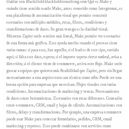
Hablar con BlackHold blackholdconsulting.com Qué es Make y
cuándo tiene sentido usarlo Make, antes conocido como Integromat, es
una plataforma de automatización visual que permite construir
escenarios con múltiples módulos, rutas, filtros, condiciones y
transformaciones de datos. Su gran ventaja es la claridad visual.
Mientras Zapier suele sentirse más lineal, Make permite ver escenarios
de una forma más gráfica. Esto ayuda mucho cuando el proceso tiene
varias ramas: si pasa esto, haz aquello; si el lead es de este tipo, envíalo
aquí; si falta este dato, espera; si el importe supera cierto umbral, avisa a
dirección; si el cliente viene de ecommerce, activa otro flujo. Make suele
gustar a equipos que quieren más flexibilidad que Zapier, pero sin llegar
necesariamente a una arquitectura tan técnica como n8n. Puede ser una
buena opción para empresas que necesitan: Flujos visuales con varias
condiciones. Automatizaciones de marketing y ventas. Procesamiento
de datos entre herramientas. Escenarios con rutas diferentes. Conexión
entre ecommerce, CRM, email y hojas de cálculo. Automatizaciones con
filtros, delays y transformaciones. Por ejemplo, una empresa ecommerce
puede usar Make para conectar formularios, pedidos, CRM, email
marketing y reportes. Esto puede combinarse con servicios como