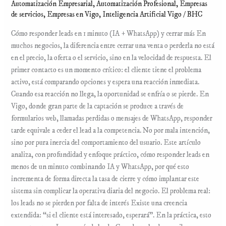
Automatización Empresarial
,
Automatización Profesional
,
Empresas
de servicios
,
Empresas en Vigo
,
Inteligencia Artificial Vigo
/
BHC
Cómo responder leads en 1 minuto (IA + WhatsApp) y cerrar más En
muchos negocios, la diferencia entre cerrar una venta o perderla no está
en el precio, la oferta o el servicio, sino en la velocidad de respuesta. El
primer contacto es un momento crítico: el cliente tiene el problema
activo, está comparando opciones y espera una reacción inmediata.
Cuando esa reacción no llega, la oportunidad se enfría o se pierde. En
Vigo, donde gran parte de la captación se produce a través de
formularios web, llamadas perdidas o mensajes de WhatsApp, responder
tarde equivale a ceder el lead a la competencia. No por mala intención,
sino por pura inercia del comportamiento del usuario. Este artículo
analiza, con profundidad y enfoque práctico, cómo responder leads en
menos de un minuto combinando IA y WhatsApp, por qué esto
incrementa de forma directa la tasa de cierre y cómo implantar este
sistema sin complicar la operativa diaria del negocio. El problema real:
los leads no se pierden por falta de interés Existe una creencia
extendida: “si el cliente está interesado, esperará”. En la práctica, esto