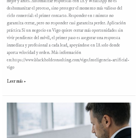
mejor y antes. Automatizar respuestas con IA y WhatsApp no es
deshumanizar el proceso, sino proteger el momento más valioso del
ciclo comercial: el primer contacto. Responder en 1 minuto no
garantiza cerrar, pero no responder casi garantiza perder. Aplicación
práctica Si un negocio en Vigo quiere cerrar más oportunidades sin
vivir pendiente del móvil, el primer paso es asegurar una respuesta
inmediata y profesional a cada lead, apoyándose en IA solo donde
aporta velocidad y orden. Más información
en:https://www.blackholdconsulting.com/vigo/inteligencia-artificial-
vigo
Leer más »
Automatización
e
IA
para
pymes: