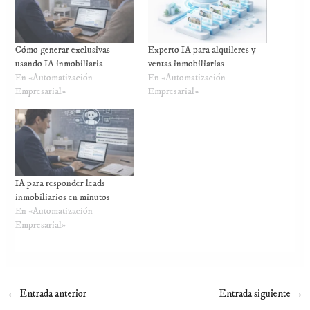
Cómo generar exclusivas
Experto IA para alquileres y
usando IA inmobiliaria
ventas inmobiliarias
En «Automatización
En «Automatización
Empresarial»
Empresarial»
IA para responder leads
inmobiliarios en minutos
En «Automatización
Empresarial»
←
Entrada anterior
Entrada siguiente
→