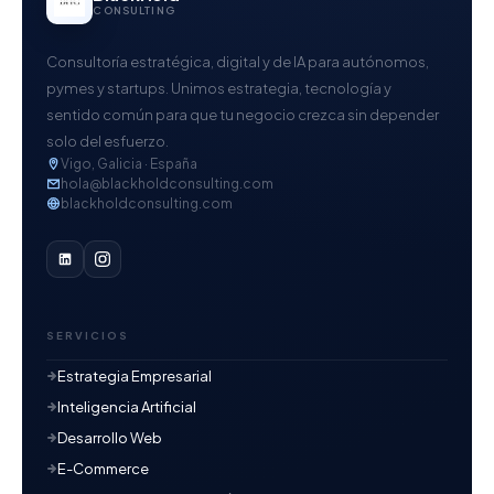
CONSULTING
Consultoría estratégica, digital y de IA para autónomos,
pymes y startups. Unimos estrategia, tecnología y
sentido común para que tu negocio crezca sin depender
solo del esfuerzo.
Vigo, Galicia · España
hola@blackholdconsulting.com
blackholdconsulting.com
SERVICIOS
Estrategia Empresarial
Inteligencia Artificial
Desarrollo Web
E-Commerce