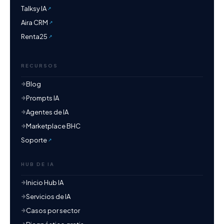
Talksy IA
Aira CRM
Renta25
RECURSOS
Blog
Prompts IA
Agentes de IA
Marketplace BHC
Soporte
HUB DE IA
Inicio Hub IA
Servicios de IA
Casos por sector