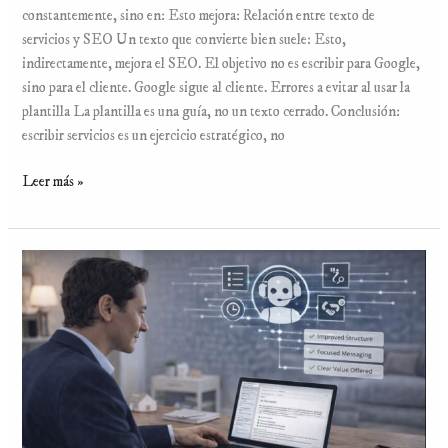
constantemente, sino en: Esto mejora: Relación entre texto de
servicios y SEO Un texto que convierte bien suele: Esto,
indirectamente, mejora el SEO. El objetivo no es escribir para Google,
sino para el cliente. Google sigue al cliente. Errores a evitar al usar la
plantilla La plantilla es una guía, no un texto cerrado. Conclusión:
escribir servicios es un ejercicio estratégico, no
Leer más »
El
asistente
IA
que
escribe
por
ti
y