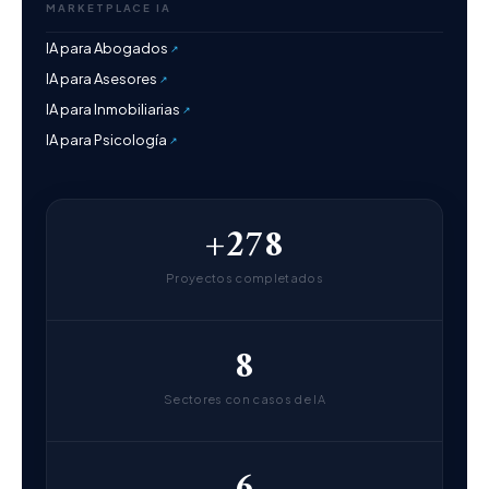
MARKETPLACE IA
IA para Abogados
IA para Asesores
IA para Inmobiliarias
IA para Psicología
+278
Proyectos completados
8
Sectores con casos de IA