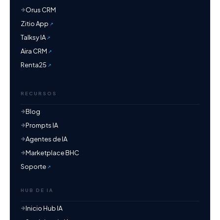
Orus CRM
Zitio App
Talksy IA
Aira CRM
Renta25
RECURSOS
Blog
Prompts IA
Agentes de IA
Marketplace BHC
Soporte
HUB DE IA
Inicio Hub IA