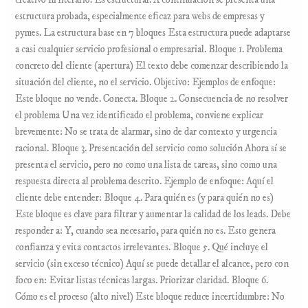
creativo ni literario. Es estructural. A continuación se presenta una
estructura probada, especialmente eficaz para webs de empresas y
pymes. La estructura base en 7 bloques Esta estructura puede adaptarse
a casi cualquier servicio profesional o empresarial. Bloque 1. Problema
concreto del cliente (apertura) El texto debe comenzar describiendo la
situación del cliente, no el servicio. Objetivo: Ejemplos de enfoque:
Este bloque no vende. Conecta. Bloque 2. Consecuencia de no resolver
el problema Una vez identificado el problema, conviene explicar
brevemente: No se trata de alarmar, sino de dar contexto y urgencia
racional. Bloque 3. Presentación del servicio como solución Ahora sí se
presenta el servicio, pero no como una lista de tareas, sino como una
respuesta directa al problema descrito. Ejemplo de enfoque: Aquí el
cliente debe entender: Bloque 4. Para quién es (y para quién no es)
Este bloque es clave para filtrar y aumentar la calidad de los leads. Debe
responder a: Y, cuando sea necesario, para quién no es. Esto genera
confianza y evita contactos irrelevantes. Bloque 5. Qué incluye el
servicio (sin exceso técnico) Aquí se puede detallar el alcance, pero con
foco en: Evitar listas técnicas largas. Priorizar claridad. Bloque 6.
Cómo es el proceso (alto nivel) Este bloque reduce incertidumbre: No