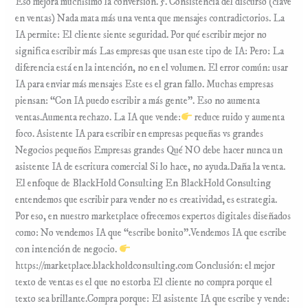
Eso mejora muchísimo la conversión. 5. Consistencia del discurso (clave
en ventas) Nada mata más una venta que mensajes contradictorios. La
IA permite: El cliente siente seguridad. Por qué escribir mejor no
significa escribir más Las empresas que usan este tipo de IA: Pero: La
diferencia está en la intención, no en el volumen. El error común: usar
IA para enviar más mensajes Este es el gran fallo. Muchas empresas
piensan: “Con IA puedo escribir a más gente”. Eso no aumenta
ventas.Aumenta rechazo. La IA que vende:
reduce ruido y aumenta
foco. Asistente IA para escribir en empresas pequeñas vs grandes
Negocios pequeños Empresas grandes Qué NO debe hacer nunca un
asistente IA de escritura comercial Si lo hace, no ayuda.Daña la venta.
El enfoque de BlackHold Consulting En BlackHold Consulting
entendemos que escribir para vender no es creatividad, es estrategia.
Por eso, en nuestro marketplace ofrecemos expertos digitales diseñados
como: No vendemos IA que “escribe bonito”.Vendemos IA que escribe
con intención de negocio.
https://marketplace.blackholdconsulting.com Conclusión: el mejor
texto de ventas es el que no estorba El cliente no compra porque el
texto sea brillante.Compra porque: El asistente IA que escribe y vende: