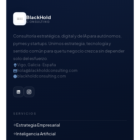
BlackHold
CONSULTING
Consultoría estratégica, digital y de IA para autónomos,
pymes y startups. Unimos estrategia, tecnología y
sentido común para que tu negocio crezca sin depender
solo del esfuerzo.
Vigo, Galicia · España
hola@blackholdconsulting.com
blackholdconsulting.com
SERVICIOS
Estrategia Empresarial
Inteligencia Artificial