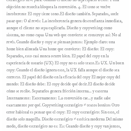
estratégico sirve para: Cuando el diseño no deja espacio a esto: Y una
objeción no resuelta bloquea la conversión. 4. El tono se vuelve
incoherente El copy tiene tono.El diseño también. Separados, suele
pasar que: O al revés: La incoherencia genera desconfianza inmediata,
aunque el cliente no sepa explicarla. Diseño y copywriting como
sistema, no como capas Una web que convierte se construye así: No al
revés. Cuando diseño y copy se piensan juntos: Ejemplo claro: una
home bien alineada Una home que convierte: El diseño: El copy:
Separados, esto casi nunca ocurre bien. El papel del copy en la
experiencia de usuario (UX) El copy no es solo texto.Es UX. Un buen
copy: Cuando el diseño ignora esto, la UX falla aunque el diseño sea
correcto. El papel del diseño en la eficacia del copy El mejor copy del
mundo: El diseño debe: El copy decide qué decir.El diseño decide
cómo se recibe. Separarlos genera fricción interna… y externa
Internamente: Externamente: La conversión cae…y nadie sabe
exactamente por qué. Copywriting estratégico ≠ textos bonitos Otro
error habitual es pensar que el copy: El copy estratégico: Sin esto, el
diseño solo maquilla. Diseño estratégico ≠ estética moderna Del mismo
modo, diseño estratégico no es: Es: Cuando diseño y copy van juntos,