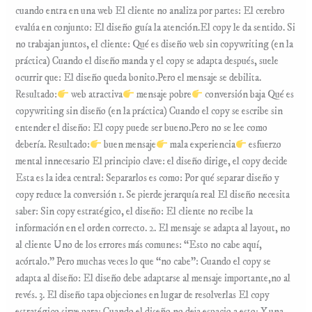
cuando entra en una web El cliente no analiza por partes: El cerebro
evalúa en conjunto: El diseño guía la atención.El copy le da sentido. Si
no trabajan juntos, el cliente: Qué es diseño web sin copywriting (en la
práctica) Cuando el diseño manda y el copy se adapta después, suele
ocurrir que: El diseño queda bonito.Pero el mensaje se debilita.
Resultado:
web atractiva
mensaje pobre
conversión baja Qué es
copywriting sin diseño (en la práctica) Cuando el copy se escribe sin
entender el diseño: El copy puede ser bueno.Pero no se lee como
debería. Resultado:
buen mensaje
mala experiencia
esfuerzo
mental innecesario El principio clave: el diseño dirige, el copy decide
Esta es la idea central: Separarlos es como: Por qué separar diseño y
copy reduce la conversión 1. Se pierde jerarquía real El diseño necesita
saber: Sin copy estratégico, el diseño: El cliente no recibe la
información en el orden correcto. 2. El mensaje se adapta al layout, no
al cliente Uno de los errores más comunes: “Esto no cabe aquí,
acórtalo.” Pero muchas veces lo que “no cabe”: Cuando el copy se
adapta al diseño: El diseño debe adaptarse al mensaje importante,no al
revés. 3. El diseño tapa objeciones en lugar de resolverlas El copy