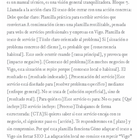
es un manual técnico, es una visión general tranquilizadora. Bloque 7.
Llamada a la acción clara El texto debe cerrar con una acción concreta:
Debe quedar claro: Plantilla práctica para escribir servicios que
conviertan A continuación tienes una plantilla reutilizable, pensada
para webs de servicios profesionales y empresas en Vigo. Plantilla de
texto de servicio [Título claro orientado al problema] Si [situación o
problema concreto del cliente], es probable que [consecuencia
habitual]. Esto suele ocurrir cuando [causa principal], y provoca que
[impacto negativo]. [Contexto del problema]En muchos negocios de
Vigo, esta situación se repite porque [contexto local o habitual]. El
resultado es [resultado indeseado]. [Presentación del servicio]Este
servicio está diseñado para [resolver problema específico] mediante
[enfoque general]. No se trata de [solución superficial], sino de
[resultado real]. [Para quién es]Este servicio es para: No es para: [Qué
incluye]El servicio incluye: [Proceso]Trabajamos de forma
estructurada: [CTA]Si quieres saber si este servicio encaja con tu
negocio, el siguiente paso es [acción]. Te responderemos en [plazo] y
sin compromiso. Por qué esta plantilla funciona Cómo adaptar el texto a
Vigo sin forzar SEO La adaptación local no consiste en repetir “Vigo”