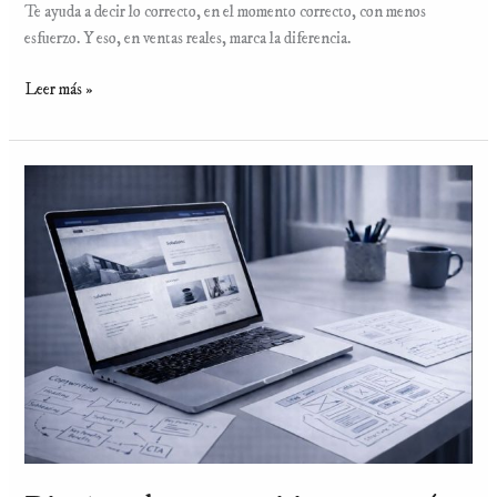
Te ayuda a decir lo correcto, en el momento correcto, con menos
esfuerzo. Y eso, en ventas reales, marca la diferencia.
Leer más »
Diseño
web
y
copywriting:
por
qué
deben
ir
juntos