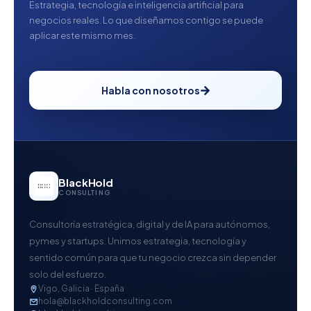
Estrategia, tecnología e inteligencia artificial para
negocios reales. Lo que diseñamos contigo se puede
aplicar este mismo mes.
Habla con nosotros
BlackHold
CONSULTING
Consultoría estratégica, digital y de IA para autónomos,
pymes y startups. Unimos estrategia, tecnología y
sentido común para que tu negocio crezca sin depender
solo del esfuerzo.
Vigo, Galicia · España
hola@blackholdconsulting.com