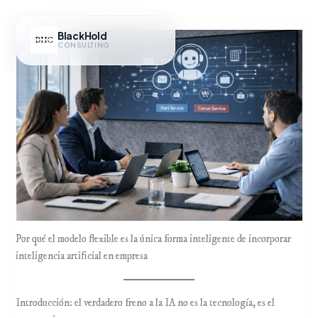
Ir
al
BlackHold
contenido
CONSULTING
Hub IA
Por qué el modelo flexible es la única forma inteligente de incorporar
inteligencia artificial en empresa
Introducción: el verdadero freno a la IA no es la tecnología, es el