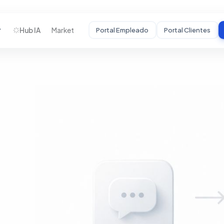
Hub IA
Market
Portal Empleado
Portal Clientes
STARTUPS
Desarrollamos tu
MVP
De idea a producto
funcional con
usuarios reales.
HC
Auditoría Estratégica
Mentoría
Crecimiento
Incubadora BHC
↗
Portal Startups
↗