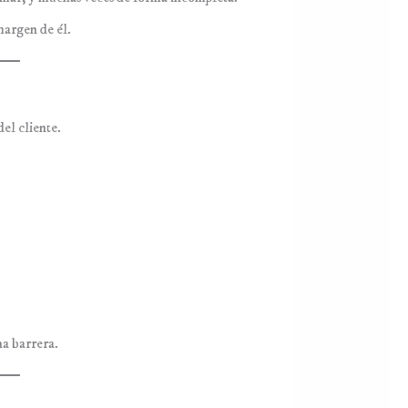
 margen de él.
el cliente.
na barrera.