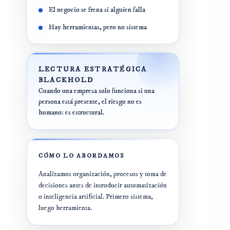
Plan 360º IA
El negocio se frena si alguien falla
E-COMMERCE
Formación en IA
Hay herramientas, pero no sistema
Auditoría 360º
SISTEMAS
CRO E-Commerce
LECTURA ESTRATÉGICA
Auditoría
tecnológica
BLACKHOLD
Shopify /
Cuando una empresa solo funciona si una
CRM +
WooCommerce
persona está presente, el riesgo no es
Automatizaciones
humano: es estructural.
CÓMO LO ABORDAMOS
Analizamos organización, procesos y toma de
decisiones antes de introducir automatización
o inteligencia artificial. Primero sistema,
luego herramienta.