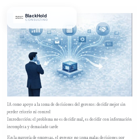
Ir
al
BlackHold
contenido
CONSULTING
Hub IA
IA como apoyo a la toma de decisiones del gerente: decidir mejor sin
perder criterio ni control
Introducción: el problema no es decidir mal, es decidir con información
incompleta y demasiado tarde
En la mayoría de empresas, el gerente no toma malas decisiones por