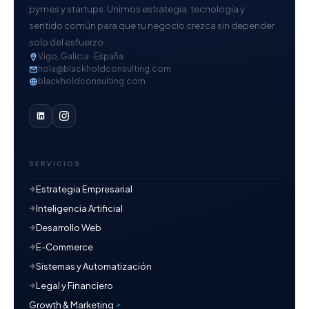
pymes y startups. Unimos estrategia, tecnología y
sentido común para que tu negocio crezca sin depender
solo del esfuerzo.
Vigo, Galicia · España
hola@blackholdconsulting.com
blackholdconsulting.com
SERVICIOS
Estrategia Empresarial
Inteligencia Artificial
Desarrollo Web
E-Commerce
Sistemas y Automatización
Legal y Financiero
Growth & Marketing