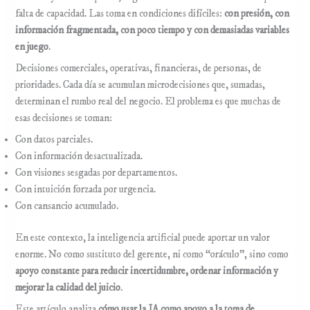
falta de capacidad. Las toma en condiciones difíciles:
con presión, con
información fragmentada, con poco tiempo y con demasiadas variables
en juego
.
Decisiones comerciales, operativas, financieras, de personas, de
prioridades. Cada día se acumulan microdecisiones que, sumadas,
determinan el rumbo real del negocio. El problema es que muchas de
esas decisiones se toman:
Con datos parciales.
Con información desactualizada.
Con visiones sesgadas por departamentos.
Con intuición forzada por urgencia.
Con cansancio acumulado.
En este contexto, la inteligencia artificial puede aportar un valor
enorme. No como sustituto del gerente, ni como “oráculo”, sino como
apoyo constante para reducir incertidumbre, ordenar información y
mejorar la calidad del juicio
.
Este artículo analiza
cómo usar la IA como apoyo a la toma de