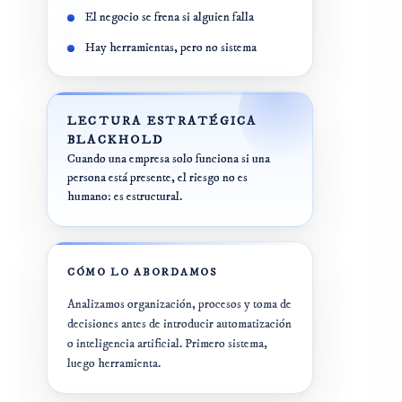
Plan 360º IA
El negocio se frena si alguien falla
E-COMMERCE
Formación en IA
Hay herramientas, pero no sistema
Auditoría 360º
SISTEMAS
CRO E-Commerce
LECTURA ESTRATÉGICA
Auditoría
tecnológica
BLACKHOLD
Shopify /
Cuando una empresa solo funciona si una
CRM +
WooCommerce
persona está presente, el riesgo no es
Automatizaciones
humano: es estructural.
CÓMO LO ABORDAMOS
Analizamos organización, procesos y toma de
decisiones antes de introducir automatización
o inteligencia artificial. Primero sistema,
luego herramienta.