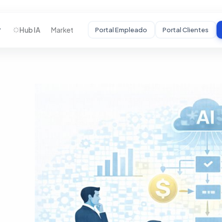
Hub IA
Market
Portal Empleado
Portal Clientes
STARTUPS
Desarrollamos tu
MVP
De idea a producto
funcional con
usuarios reales.
HC
Auditoría Estratégica
Mentoría
Crecimiento
Incubadora BHC
↗
Portal Startups
↗