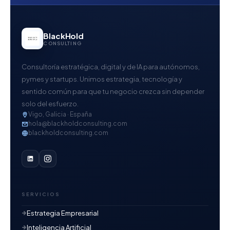
BlackHold
CONSULTING
Consultoría estratégica, digital y de IA para autónomos,
pymes y startups. Unimos estrategia, tecnología y
sentido común para que tu negocio crezca sin depender
solo del esfuerzo.
Vigo, Galicia · España
hola@blackholdconsulting.com
blackholdconsulting.com
SERVICIOS
Estrategia Empresarial
Inteligencia Artificial