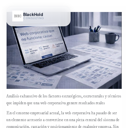
Ir
al
BlackHold
contenido
CONSULTING
Hub IA
Análisis exhaustivo de los factores estratégicos, estructurales y técnicos
que impiden que una web corporativa genere resultados reales
En el entorno empresarial actual, la web corporativa ha pasado de ser
un elemento accesorio a convertirse en una pieza central del sistema de
comunicación, captación y posicionamiento de cualquier empresa. Sin