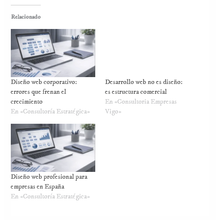
Relacionado
Diseño web corporativo:
Desarrollo web no es diseño:
errores que frenan el
es estructura comercial
crecimiento
En «Consultoria Empresas
En «Consultoría Estratégica»
Vigo»
Diseño web profesional para
empresas en España
En «Consultoría Estratégica»