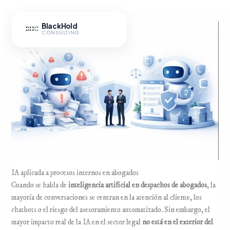
Ir
al
BlackHold
contenido
CONSULTING
Hub IA
IA aplicada a procesos internos en abogados
Cuando se habla de
inteligencia artificial en despachos de abogados
, la
mayoría de conversaciones se centran en la atención al cliente, los
chatbots o el riesgo del asesoramiento automatizado. Sin embargo, el
mayor impacto real de la IA en el sector legal
no está en el exterior del