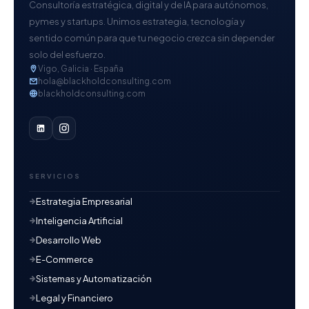
Consultoría estratégica, digital y de IA para autónomos,
pymes y startups. Unimos estrategia, tecnología y
sentido común para que tu negocio crezca sin depender
solo del esfuerzo.
Vigo, Galicia · España
hola@blackholdconsulting.com
blackholdconsulting.com
SERVICIOS
Estrategia Empresarial
Inteligencia Artificial
Desarrollo Web
E-Commerce
Sistemas y Automatización
Legal y Financiero