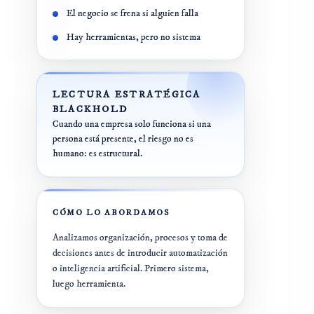
Plan 360º IA
El negocio se frena si alguien falla
E-COMMERCE
Formación en IA
Hay herramientas, pero no sistema
Auditoría 360º
SISTEMAS
CRO E-Commerce
LECTURA ESTRATÉGICA
Auditoría
tecnológica
BLACKHOLD
Shopify /
Cuando una empresa solo funciona si una
CRM +
WooCommerce
persona está presente, el riesgo no es
Automatizaciones
humano: es estructural.
CÓMO LO ABORDAMOS
Analizamos organización, procesos y toma de
decisiones antes de introducir automatización
o inteligencia artificial. Primero sistema,
luego herramienta.