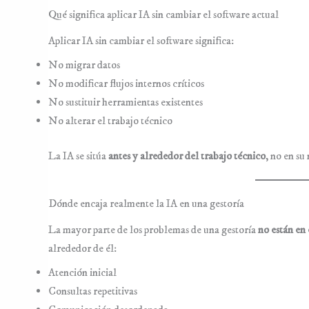
Qué significa aplicar IA sin cambiar el software actual
Aplicar IA sin cambiar el software significa:
No migrar datos
No modificar flujos internos críticos
No sustituir herramientas existentes
No alterar el trabajo técnico
La IA se sitúa
antes y alrededor del trabajo técnico
, no en su
Dónde encaja realmente la IA en una gestoría
La mayor parte de los problemas de una gestoría
no están en 
alrededor de él:
Atención inicial
Consultas repetitivas