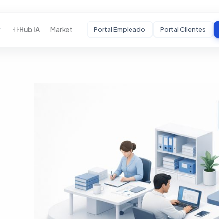
Hub IA
Market
Portal Empleado
Portal Clientes
STARTUPS
Desarrollamos tu
MVP
De idea a producto
funcional con
usuarios reales.
HC
Auditoría Estratégica
Mentoría
Crecimiento
Incubadora BHC
↗
Portal Startups
↗