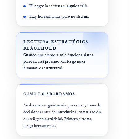
Plan 360º IA
El negocio se frena si alguien falla
E-COMMERCE
Formación en IA
Hay herramientas, pero no sistema
Auditoría 360º
SISTEMAS
CRO E-Commerce
LECTURA ESTRATÉGICA
Auditoría
tecnológica
BLACKHOLD
Shopify /
Cuando una empresa solo funciona si una
CRM +
WooCommerce
persona está presente, el riesgo no es
Automatizaciones
humano: es estructural.
CÓMO LO ABORDAMOS
Analizamos organización, procesos y toma de
decisiones antes de introducir automatización
o inteligencia artificial. Primero sistema,
luego herramienta.