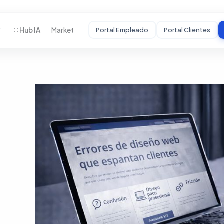
Hub IA
Market
Portal Empleado
Portal Clientes
STARTUPS
Desarrollamos tu
MVP
De idea a producto
funcional con
usuarios reales.
HC
Auditoría Estratégica
Mentoría
Crecimiento
Incubadora BHC
↗
Portal Startups
↗