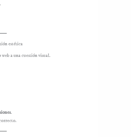
.
tión estética
 web a una cuestión visual.
isiones
.
correcto.