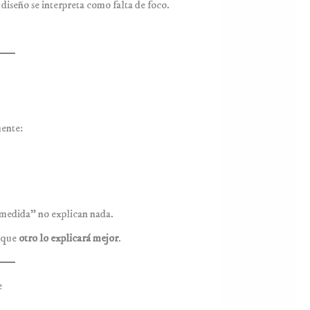
diseño se interpreta como falta de foco.
mente:
a medida” no explican nada.
e que
otro lo explicará mejor
.
e