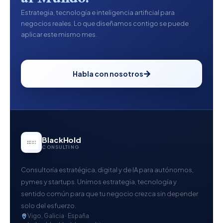
Estrategia, tecnología e inteligencia artificial para
negocios reales. Lo que diseñamos contigo se puede
aplicar este mismo mes.
Habla con nosotros
BlackHold
CONSULTING
Consultoría estratégica, digital y de IA para autónomos,
pymes y startups. Unimos estrategia, tecnología y
sentido común para que tu negocio crezca sin depender
solo del esfuerzo.
Vigo, Galicia · España