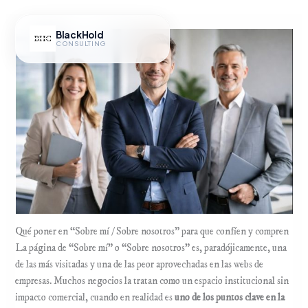
Ir
al
BlackHold
contenido
CONSULTING
Hub IA
Qué poner en “Sobre mí / Sobre nosotros” para que confíen y compren
La página de “Sobre mí” o “Sobre nosotros” es, paradójicamente, una
de las más visitadas y una de las peor aprovechadas en las webs de
empresas. Muchos negocios la tratan como un espacio institucional sin
impacto comercial, cuando en realidad es
uno de los puntos clave en la