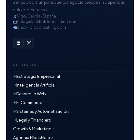
sentido común para que tu negocio crezca sin depender
solo del esfuerzo.
Vigo, Galicia · España
hola@blackholdconsulting.com
blackholdconsulting.com
SERVICIOS
Estrategia Empresarial
Inteligencia Artificial
Desarrollo Web
E-Commerce
Sistemas y Automatización
Legal y Financiero
Growth & Marketing
Agencia BlackHold