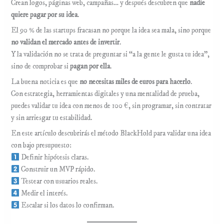
Crean logos, páginas web, campañas… y después descubren que
nadie
quiere pagar por su idea
.
El 90 % de las startups fracasan no porque la idea sea mala, sino porque
no validan el mercado antes de invertir
.
Y la validación no se trata de preguntar si “a la gente le gusta tu idea”,
sino de comprobar si
pagan por ella
.
La buena noticia es que
no necesitas miles de euros para hacerlo
.
Con estrategia, herramientas digitales y una mentalidad de prueba,
puedes validar tu idea con menos de 100 €, sin programar, sin contratar
y sin arriesgar tu estabilidad.
En este artículo descubrirás el método BlackHold para validar una idea
con bajo presupuesto:
Definir hipótesis claras.
Construir un MVP rápido.
Testear con usuarios reales.
Medir el interés.
Escalar si los datos lo confirman.