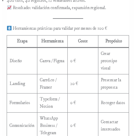
400 clics, 40 registros, 12 vendedores activos.
Resultado: validación confirmada, expansión regional.
Herramientas prácticas para validar por menos de 100 €
Etapa
Herramienta
Coste
Propósito
Crear
Diseño
Canva / Figma
0 €
prototipo
visual
Carrd.co /
Presentar la
Landing
20 €
Framer
propuesta
Typeform /
Formularios
0 €
Recoger datos
Notion
WhatsApp
Contactar
Comunicación
Business /
0 €
interesados
Telegram