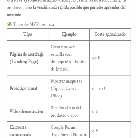
Un
MVP (Producto Mínimo Viable)
no es una versión reducida de tu
producto, sino
la versión más rápida posible que permite aprender del
mercado.
Tipos de MVP low-cost
Tipo
Ejemplo
Coste aproximado
Crear una web
Página de aterrizaje
sencilla con
20 €
(Landing Page)
descripción + botón
de interés.
Mostrar maquetas
Prototipo visual
(Figma, Canva,
0 – 10 €
Glide).
Simular el uso del
Vídeo demostrativo
0 €
producto o app.
Encuesta
Google Forms,
0 €
estructurada
Typeform o Notion.