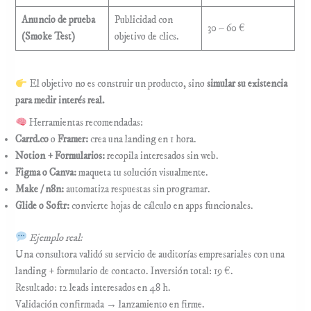
Anuncio de prueba
Publicidad con
30 – 60 €
(Smoke Test)
objetivo de clics.
El objetivo no es construir un producto, sino
simular su existencia
para medir interés real.
Herramientas recomendadas:
Carrd.co
o
Framer:
crea una landing en 1 hora.
Notion + Formularios:
recopila interesados sin web.
Figma o Canva:
maqueta tu solución visualmente.
Make / n8n:
automatiza respuestas sin programar.
Glide o Softr:
convierte hojas de cálculo en apps funcionales.
Ejemplo real:
Una consultora validó su servicio de auditorías empresariales con una
landing + formulario de contacto. Inversión total: 19 €.
Resultado: 12 leads interesados en 48 h.
Validación confirmada → lanzamiento en firme.