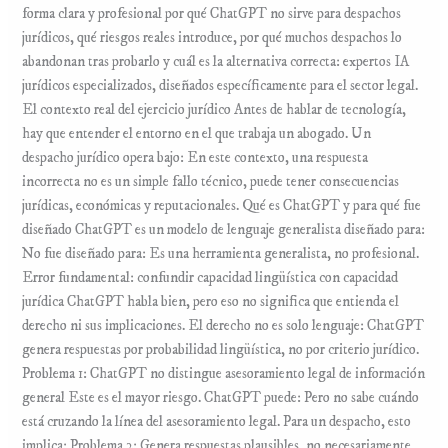
forma clara y profesional por qué ChatGPT no sirve para despachos
jurídicos, qué riesgos reales introduce, por qué muchos despachos lo
abandonan tras probarlo y cuál es la alternativa correcta: expertos IA
jurídicos especializados, diseñados específicamente para el sector legal.
El contexto real del ejercicio jurídico Antes de hablar de tecnología,
hay que entender el entorno en el que trabaja un abogado. Un
despacho jurídico opera bajo: En este contexto, una respuesta
incorrecta no es un simple fallo técnico, puede tener consecuencias
jurídicas, económicas y reputacionales. Qué es ChatGPT y para qué fue
diseñado ChatGPT es un modelo de lenguaje generalista diseñado para:
No fue diseñado para: Es una herramienta generalista, no profesional.
Error fundamental: confundir capacidad lingüística con capacidad
jurídica ChatGPT habla bien, pero eso no significa que entienda el
derecho ni sus implicaciones. El derecho no es solo lenguaje: ChatGPT
genera respuestas por probabilidad lingüística, no por criterio jurídico.
Problema 1: ChatGPT no distingue asesoramiento legal de información
general Este es el mayor riesgo. ChatGPT puede: Pero no sabe cuándo
está cruzando la línea del asesoramiento legal. Para un despacho, esto
implica: Problema 2: Genera respuestas plausibles, no necesariamente