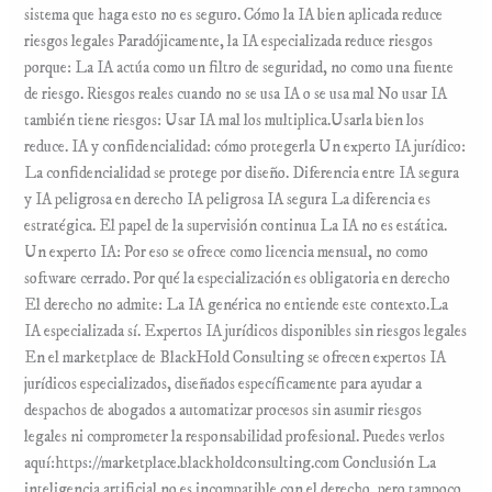
sistema que haga esto no es seguro. Cómo la IA bien aplicada reduce
riesgos legales Paradójicamente, la IA especializada reduce riesgos
porque: La IA actúa como un filtro de seguridad, no como una fuente
de riesgo. Riesgos reales cuando no se usa IA o se usa mal No usar IA
también tiene riesgos: Usar IA mal los multiplica.Usarla bien los
reduce. IA y confidencialidad: cómo protegerla Un experto IA jurídico:
La confidencialidad se protege por diseño. Diferencia entre IA segura
y IA peligrosa en derecho IA peligrosa IA segura La diferencia es
estratégica. El papel de la supervisión continua La IA no es estática.
Un experto IA: Por eso se ofrece como licencia mensual, no como
software cerrado. Por qué la especialización es obligatoria en derecho
El derecho no admite: La IA genérica no entiende este contexto.La
IA especializada sí. Expertos IA jurídicos disponibles sin riesgos legales
En el marketplace de BlackHold Consulting se ofrecen expertos IA
jurídicos especializados, diseñados específicamente para ayudar a
despachos de abogados a automatizar procesos sin asumir riesgos
legales ni comprometer la responsabilidad profesional. Puedes verlos
aquí:https://marketplace.blackholdconsulting.com Conclusión La
inteligencia artificial no es incompatible con el derecho, pero tampoco