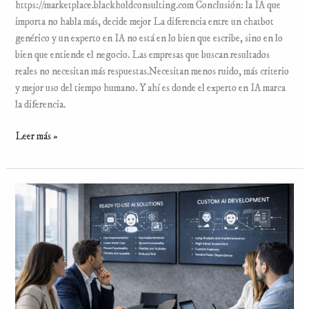
https://marketplace.blackholdconsulting.com Conclusión: la IA que
importa no habla más, decide mejor La diferencia entre un chatbot
genérico y un experto en IA no está en lo bien que escribe, sino en lo
bien que entiende el negocio. Las empresas que buscan resultados
reales no necesitan más respuestas.Necesitan menos ruido, más criterio
y mejor uso del tiempo humano. Y ahí es donde el experto en IA marca
la diferencia.
Leer más »
IA
lista
para
usar
frente
a
desarrollos
caros: