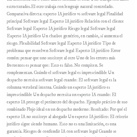
estructurados.El otro trabaja con lenguaje natural controlado.
Comparativa directa: experto IA jurídico vs software legal Finalidad
principal Software legal Experto IA jurídico Relación con el cliente
Software legal Experto IA jurídico Riesgo legal Software legal
Experto IA jurídico Un chatbot genérico, en cambio, sí aumenta el
riesgo. Flexibilidad Software legal Experto IA jurídico Tipo de
problemas que resuelven Software legal Experto IA jurídico Error
común: pensar que uno sustituye al otro Uno de los errores más
frecuentes es pensar que: Esto es falso. No compiten. Se
complementan. Cuándo el software legal es imprescindible Un
despacho necesita software legal cuando: El software legal es la
columna vertebral interna. Cuándo un experto IA jurídico es
imprescindible Un despacho necesita un experto IA cuando: El
experto IA protege el perímetro del despacho. Ejemplo práctico de uso
combinado Flujo ideal en un despacho moderno: Resultado: Por qué el
experto IA no sustituye al abogado Un experto IA jurídico: El criterio
jurídico sigue siendo humano. Esto no es una limitación, es una
garantía. Riesgos de confundir IA con software legal Cuando se