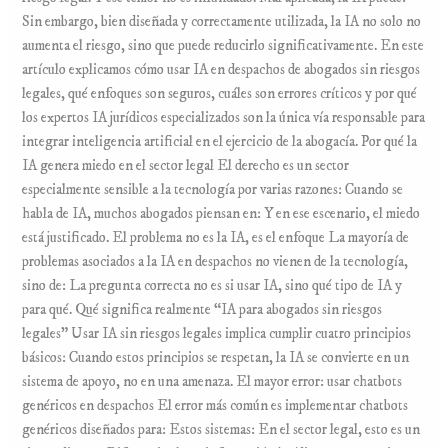
Sin embargo, bien diseñada y correctamente utilizada, la IA no solo no
aumenta el riesgo, sino que puede reducirlo significativamente. En este
artículo explicamos cómo usar IA en despachos de abogados sin riesgos
legales, qué enfoques son seguros, cuáles son errores críticos y por qué
los expertos IA jurídicos especializados son la única vía responsable para
integrar inteligencia artificial en el ejercicio de la abogacía. Por qué la
IA genera miedo en el sector legal El derecho es un sector
especialmente sensible a la tecnología por varias razones: Cuando se
habla de IA, muchos abogados piensan en: Y en ese escenario, el miedo
está justificado. El problema no es la IA, es el enfoque La mayoría de
problemas asociados a la IA en despachos no vienen de la tecnología,
sino de: La pregunta correcta no es si usar IA, sino qué tipo de IA y
para qué. Qué significa realmente “IA para abogados sin riesgos
legales” Usar IA sin riesgos legales implica cumplir cuatro principios
básicos: Cuando estos principios se respetan, la IA se convierte en un
sistema de apoyo, no en una amenaza. El mayor error: usar chatbots
genéricos en despachos El error más común es implementar chatbots
genéricos diseñados para: Estos sistemas: En el sector legal, esto es un