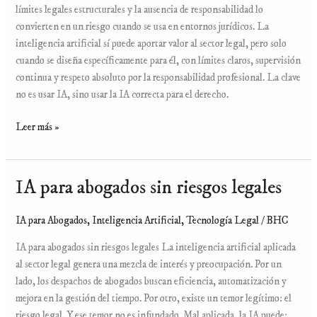
límites legales estructurales y la ausencia de responsabilidad lo
convierten en un riesgo cuando se usa en entornos jurídicos. La
inteligencia artificial sí puede aportar valor al sector legal, pero solo
cuando se diseña específicamente para él, con límites claros, supervisión
continua y respeto absoluto por la responsabilidad profesional. La clave
no es usar IA, sino usar la IA correcta para el derecho.
Leer más »
IA para abogados sin riesgos legales
IA
para
abogados
IA para Abogados
,
Inteligencia Artificial
,
Tecnología Legal
/
BHC
sin
IA para abogados sin riesgos legales La inteligencia artificial aplicada
riesgos
al sector legal genera una mezcla de interés y preocupación. Por un
legales
lado, los despachos de abogados buscan eficiencia, automatización y
mejora en la gestión del tiempo. Por otro, existe un temor legítimo: el
riesgo legal. Y ese temor no es infundado. Mal aplicada, la IA puede: