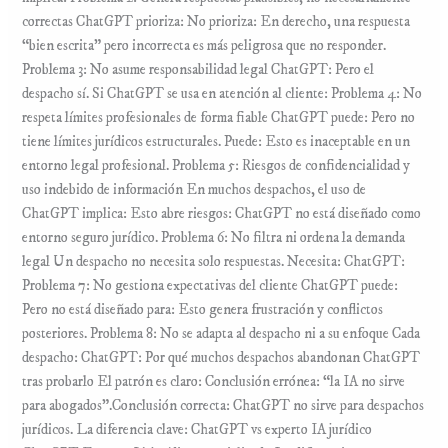
correctas ChatGPT prioriza: No prioriza: En derecho, una respuesta
“bien escrita” pero incorrecta es más peligrosa que no responder.
Problema 3: No asume responsabilidad legal ChatGPT: Pero el
despacho sí. Si ChatGPT se usa en atención al cliente: Problema 4: No
respeta límites profesionales de forma fiable ChatGPT puede: Pero no
tiene límites jurídicos estructurales. Puede: Esto es inaceptable en un
entorno legal profesional. Problema 5: Riesgos de confidencialidad y
uso indebido de información En muchos despachos, el uso de
ChatGPT implica: Esto abre riesgos: ChatGPT no está diseñado como
entorno seguro jurídico. Problema 6: No filtra ni ordena la demanda
legal Un despacho no necesita solo respuestas. Necesita: ChatGPT:
Problema 7: No gestiona expectativas del cliente ChatGPT puede:
Pero no está diseñado para: Esto genera frustración y conflictos
posteriores. Problema 8: No se adapta al despacho ni a su enfoque Cada
despacho: ChatGPT: Por qué muchos despachos abandonan ChatGPT
tras probarlo El patrón es claro: Conclusión errónea: “la IA no sirve
para abogados”.Conclusión correcta: ChatGPT no sirve para despachos
jurídicos. La diferencia clave: ChatGPT vs experto IA jurídico