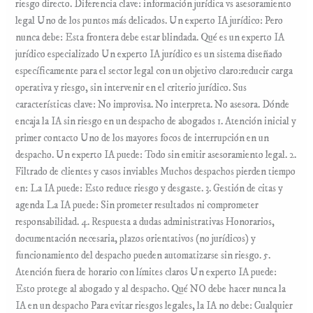
riesgo directo. Diferencia clave: información jurídica vs asesoramiento
legal Uno de los puntos más delicados. Un experto IA jurídico: Pero
nunca debe: Esta frontera debe estar blindada. Qué es un experto IA
jurídico especializado Un experto IA jurídico es un sistema diseñado
específicamente para el sector legal con un objetivo claro:reducir carga
operativa y riesgo, sin intervenir en el criterio jurídico. Sus
características clave: No improvisa. No interpreta. No asesora. Dónde
encaja la IA sin riesgo en un despacho de abogados 1. Atención inicial y
primer contacto Uno de los mayores focos de interrupción en un
despacho. Un experto IA puede: Todo sin emitir asesoramiento legal. 2.
Filtrado de clientes y casos inviables Muchos despachos pierden tiempo
en: La IA puede: Esto reduce riesgo y desgaste. 3. Gestión de citas y
agenda La IA puede: Sin prometer resultados ni comprometer
responsabilidad. 4. Respuesta a dudas administrativas Honorarios,
documentación necesaria, plazos orientativos (no jurídicos) y
funcionamiento del despacho pueden automatizarse sin riesgo. 5.
Atención fuera de horario con límites claros Un experto IA puede:
Esto protege al abogado y al despacho. Qué NO debe hacer nunca la
IA en un despacho Para evitar riesgos legales, la IA no debe: Cualquier