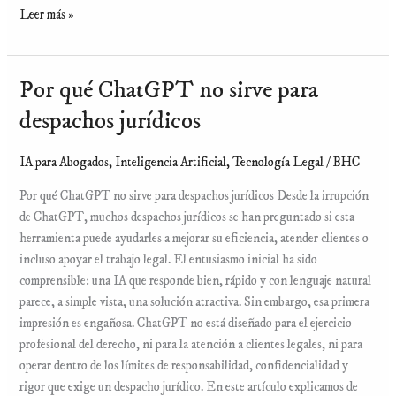
Leer más »
Por qué ChatGPT no sirve para
Por
qué
despachos jurídicos
ChatGPT
no
IA para Abogados
,
Inteligencia Artificial
,
Tecnología Legal
/
BHC
sirve
para
Por qué ChatGPT no sirve para despachos jurídicos Desde la irrupción
despachos
de ChatGPT, muchos despachos jurídicos se han preguntado si esta
jurídicos
herramienta puede ayudarles a mejorar su eficiencia, atender clientes o
incluso apoyar el trabajo legal. El entusiasmo inicial ha sido
comprensible: una IA que responde bien, rápido y con lenguaje natural
parece, a simple vista, una solución atractiva. Sin embargo, esa primera
impresión es engañosa. ChatGPT no está diseñado para el ejercicio
profesional del derecho, ni para la atención a clientes legales, ni para
operar dentro de los límites de responsabilidad, confidencialidad y
rigor que exige un despacho jurídico. En este artículo explicamos de