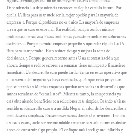
rigidez tecnológica es uno de los mayores lastres a medio plazo.
Dependencia La dependencia encarece cualquier cambio futuro. Por
qué la IA lista para usar suele ser la mejor opción para la mayoría de
empresas 1. Porque el problema no es único La mayoría de empresas
creen que su caso es especial. En realidad, comparten los mismos
problemas operativos: Estos problemas ya están resueltos en soluciones
estándar. 2. Porque permite empezar pequeño y aprender rápido La IA
lista para usar permite: Esto reduce riesgo y mejora la toma de
decisiones. 3. Porque genera retorno antes Una automatización que
ahorra tiempo o reduce errores en semanas tiene un impacto financiero
inmediato. Un desarrollo caro puede tardar tanto en estar operativo que
el contexto del negocio ya haya cambiado. 4. Porque evita proyectos
que se eternizan Muchas empresas quedan atrapadas en desarrollos que
nunca terminan de “estar listos”. Mientras tanto, la competencia ya
está obteniendo beneficios con soluciones más simples. Cuándo sí tiene
sentido un desarrollo caro o a medida Negar el valor de los desarrollos a
medida sería simplista. Existen escenarios donde sí convienen: Incluso
en estos casos, suele ser recomendable empezar con soluciones estándar
antes de construir algo propio. El enfoque más inteligente: híbrido y