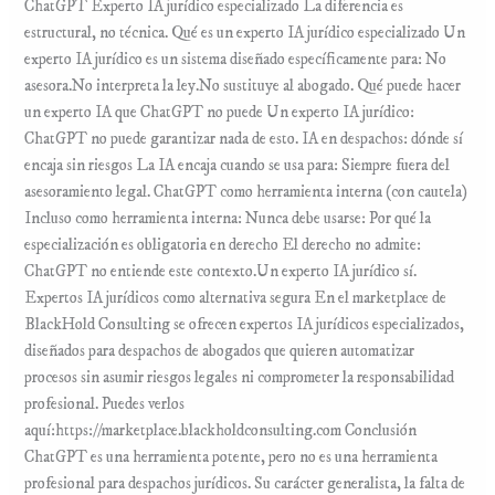
ChatGPT Experto IA jurídico especializado La diferencia es
estructural, no técnica. Qué es un experto IA jurídico especializado Un
experto IA jurídico es un sistema diseñado específicamente para: No
asesora.No interpreta la ley.No sustituye al abogado. Qué puede hacer
un experto IA que ChatGPT no puede Un experto IA jurídico:
ChatGPT no puede garantizar nada de esto. IA en despachos: dónde sí
encaja sin riesgos La IA encaja cuando se usa para: Siempre fuera del
asesoramiento legal. ChatGPT como herramienta interna (con cautela)
Incluso como herramienta interna: Nunca debe usarse: Por qué la
especialización es obligatoria en derecho El derecho no admite:
ChatGPT no entiende este contexto.Un experto IA jurídico sí.
Expertos IA jurídicos como alternativa segura En el marketplace de
BlackHold Consulting se ofrecen expertos IA jurídicos especializados,
diseñados para despachos de abogados que quieren automatizar
procesos sin asumir riesgos legales ni comprometer la responsabilidad
profesional. Puedes verlos
aquí:https://marketplace.blackholdconsulting.com Conclusión
ChatGPT es una herramienta potente, pero no es una herramienta
profesional para despachos jurídicos. Su carácter generalista, la falta de