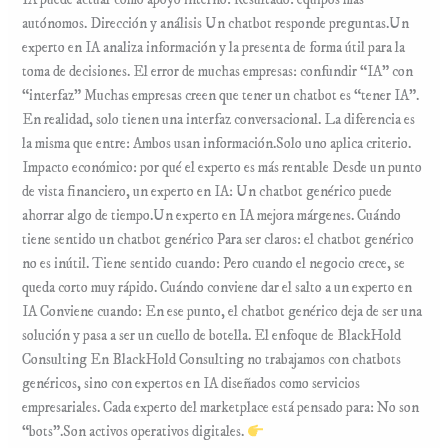
IA puede actuar como apoyo interno: Resultado: equipos más
autónomos. Dirección y análisis Un chatbot responde preguntas.Un
experto en IA analiza información y la presenta de forma útil para la
toma de decisiones. El error de muchas empresas: confundir “IA” con
“interfaz” Muchas empresas creen que tener un chatbot es “tener IA”.
En realidad, solo tienen una interfaz conversacional. La diferencia es
la misma que entre: Ambos usan información.Solo uno aplica criterio.
Impacto económico: por qué el experto es más rentable Desde un punto
de vista financiero, un experto en IA: Un chatbot genérico puede
ahorrar algo de tiempo.Un experto en IA mejora márgenes. Cuándo
tiene sentido un chatbot genérico Para ser claros: el chatbot genérico
no es inútil. Tiene sentido cuando: Pero cuando el negocio crece, se
queda corto muy rápido. Cuándo conviene dar el salto a un experto en
IA Conviene cuando: En ese punto, el chatbot genérico deja de ser una
solución y pasa a ser un cuello de botella. El enfoque de BlackHold
Consulting En BlackHold Consulting no trabajamos con chatbots
genéricos, sino con expertos en IA diseñados como servicios
empresariales. Cada experto del marketplace está pensado para: No son
“bots”.Son activos operativos digitales.