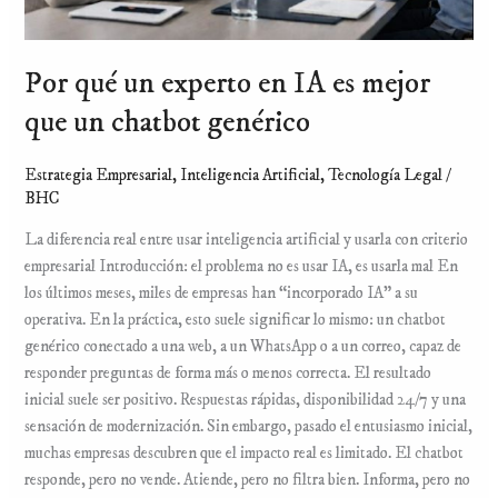
chatbot
genérico
Por qué un experto en IA es mejor
que un chatbot genérico
Estrategia Empresarial
,
Inteligencia Artificial
,
Tecnología Legal
/
BHC
La diferencia real entre usar inteligencia artificial y usarla con criterio
empresarial Introducción: el problema no es usar IA, es usarla mal En
los últimos meses, miles de empresas han “incorporado IA” a su
operativa. En la práctica, esto suele significar lo mismo: un chatbot
genérico conectado a una web, a un WhatsApp o a un correo, capaz de
responder preguntas de forma más o menos correcta. El resultado
inicial suele ser positivo. Respuestas rápidas, disponibilidad 24/7 y una
sensación de modernización. Sin embargo, pasado el entusiasmo inicial,
muchas empresas descubren que el impacto real es limitado. El chatbot
responde, pero no vende. Atiende, pero no filtra bien. Informa, pero no