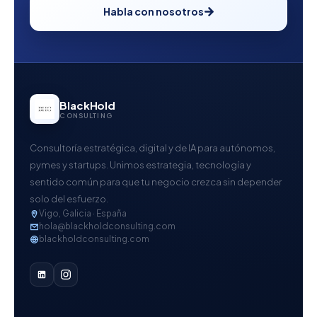
Habla con nosotros
BlackHold
CONSULTING
Consultoría estratégica, digital y de IA para autónomos,
pymes y startups. Unimos estrategia, tecnología y
sentido común para que tu negocio crezca sin depender
solo del esfuerzo.
Vigo, Galicia · España
hola@blackholdconsulting.com
blackholdconsulting.com