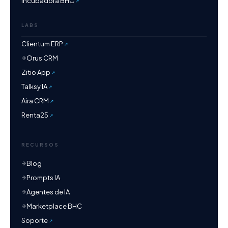
Incubadora BHC
LABS
Clientum ERP
Orus CRM
Zitio App
Talksy IA
Aira CRM
Renta25
RECURSOS
Blog
Prompts IA
Agentes de IA
Marketplace BHC
Soporte