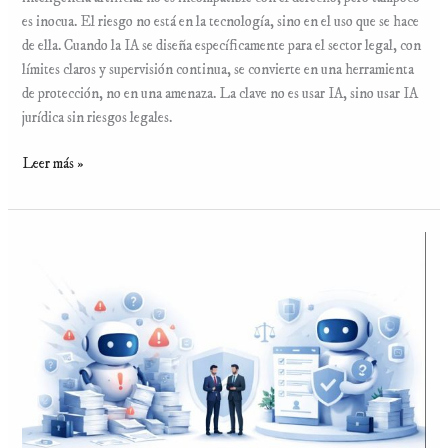
es inocua. El riesgo no está en la tecnología, sino en el uso que se hace
de ella. Cuando la IA se diseña específicamente para el sector legal, con
límites claros y supervisión continua, se convierte en una herramienta
de protección, no en una amenaza. La clave no es usar IA, sino usar IA
jurídica sin riesgos legales.
Leer más »
Experto
IA
jurídico
vs
software
legal:
diferencias
clave
para