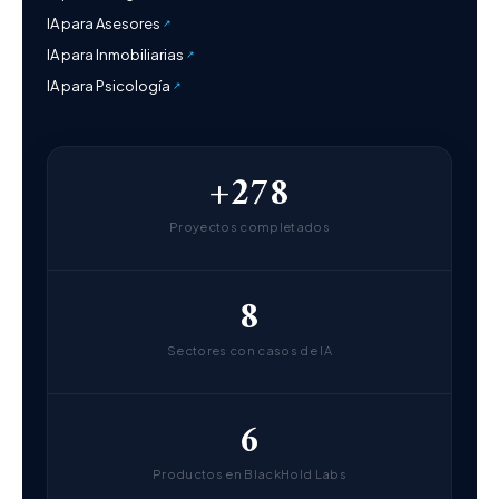
IA para Asesores
IA para Inmobiliarias
IA para Psicología
+278
Proyectos completados
8
Sectores con casos de IA
6
Productos en BlackHold Labs