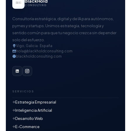
BlackHold
CONSULTING
Consultoría estratégica, digital y de IA para autónomos,
pymes y startups. Unimos estrategia, tecnología y
sentido común para que tu negocio crezca sin depender
solo del esfuerzo.
Vigo, Galicia · España
hola@blackholdconsulting.com
blackholdconsulting.com
SERVICIOS
Estrategia Empresarial
Inteligencia Artificial
Desarrollo Web
E-Commerce