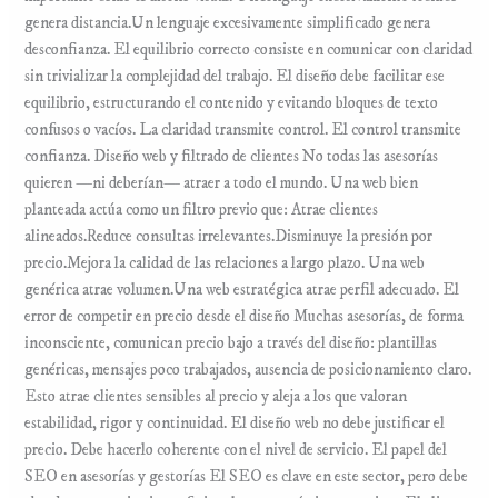
genera distancia.Un lenguaje excesivamente simplificado genera
desconfianza. El equilibrio correcto consiste en comunicar con claridad
sin trivializar la complejidad del trabajo. El diseño debe facilitar ese
equilibrio, estructurando el contenido y evitando bloques de texto
confusos o vacíos. La claridad transmite control. El control transmite
confianza. Diseño web y filtrado de clientes No todas las asesorías
quieren —ni deberían— atraer a todo el mundo. Una web bien
planteada actúa como un filtro previo que: Atrae clientes
alineados.Reduce consultas irrelevantes.Disminuye la presión por
precio.Mejora la calidad de las relaciones a largo plazo. Una web
genérica atrae volumen.Una web estratégica atrae perfil adecuado. El
error de competir en precio desde el diseño Muchas asesorías, de forma
inconsciente, comunican precio bajo a través del diseño: plantillas
genéricas, mensajes poco trabajados, ausencia de posicionamiento claro.
Esto atrae clientes sensibles al precio y aleja a los que valoran
estabilidad, rigor y continuidad. El diseño web no debe justificar el
precio. Debe hacerlo coherente con el nivel de servicio. El papel del
SEO en asesorías y gestorías El SEO es clave en este sector, pero debe