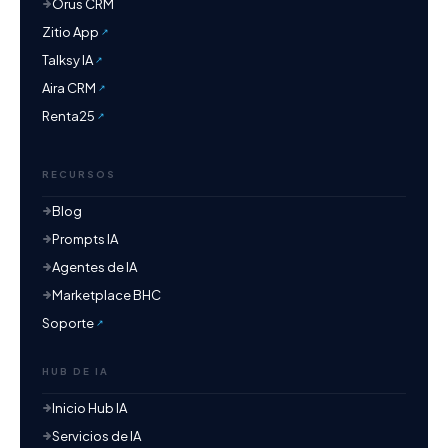
Orus CRM
Zitio App
Talksy IA
Aira CRM
Renta25
RECURSOS
Blog
Prompts IA
Agentes de IA
Marketplace BHC
Soporte
HUB DE IA
Inicio Hub IA
Servicios de IA