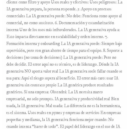
cliente como filtro y apoyo Usos reales y efectivos: Usos peligrosos: La
IA generativa prepara, la persona responde. 5. Apoyo en procesos
comerciales La IA generativa puede: No debe: Funciona como apoyo al
comercial, no como sustituto. 6. Documentación y estandarización
interna Uno de los usos más infravalorados. La IA generativa ayuda a:
Esto impacta directamente en escalabilidad y orden interno. 7.
Formación interna y onboarding La IA generativa puede: Siempre bajo
supervisión, pero con gran ahorro de tiempo para el equipo. 8. Soporte a
decisiones (no toma de decisiones) La IA generativa puede: Pero no
debe decidir. El error aquí no es técnico, es de liderazgo. Dónde la IA
generativa NO aporta valor real La IA generativa suele fallar cuando se
usa para: Aquí el riesgo supera al beneficio. El error más caro: usar IA
generativa sin contexto propio La IA genérica produce resultados
genéricos. Si una empresa: Obtendrá: La IA necesita marco
empresarial, no solo prompts. IA generativa y productividad real Bien
usada, la IA generativa: Mal usada: La diferencia no es la herramienta,
es el sistema. Usos reales en pymes y empresas de servicios En empresas
pequeñas y medianas, la IA generativa funciona mejor cuando: No
cuando intenta “hacer de todo”. El papel del liderazgo en el uso de IA