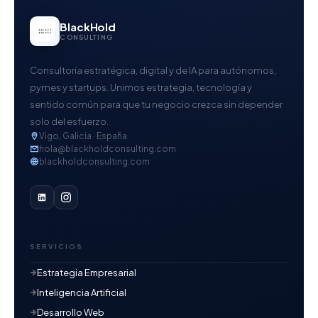
BlackHold
CONSULTING
Consultoría estratégica, digital y de IA para autónomos,
pymes y startups. Unimos estrategia, tecnología y
sentido común para que tu negocio crezca sin depender
solo del esfuerzo.
Vigo, Galicia · España
hola@blackholdconsulting.com
blackholdconsulting.com
SERVICIOS
Estrategia Empresarial
Inteligencia Artificial
Desarrollo Web