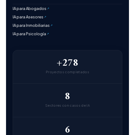
IA para Abogados
IA para Asesores
IA para Inmobiliarias
IA para Psicología
+278
Proyectos completados
8
Sectores con casos de IA
6