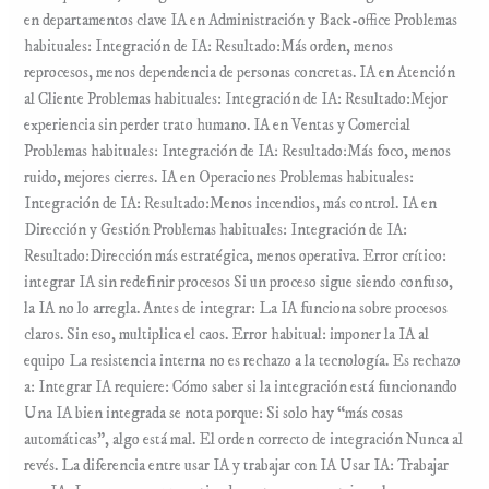
en departamentos clave IA en Administración y Back-office Problemas
habituales: Integración de IA: Resultado:Más orden, menos
reprocesos, menos dependencia de personas concretas. IA en Atención
al Cliente Problemas habituales: Integración de IA: Resultado:Mejor
experiencia sin perder trato humano. IA en Ventas y Comercial
Problemas habituales: Integración de IA: Resultado:Más foco, menos
ruido, mejores cierres. IA en Operaciones Problemas habituales:
Integración de IA: Resultado:Menos incendios, más control. IA en
Dirección y Gestión Problemas habituales: Integración de IA:
Resultado:Dirección más estratégica, menos operativa. Error crítico:
integrar IA sin redefinir procesos Si un proceso sigue siendo confuso,
la IA no lo arregla. Antes de integrar: La IA funciona sobre procesos
claros. Sin eso, multiplica el caos. Error habitual: imponer la IA al
equipo La resistencia interna no es rechazo a la tecnología. Es rechazo
a: Integrar IA requiere: Cómo saber si la integración está funcionando
Una IA bien integrada se nota porque: Si solo hay “más cosas
automáticas”, algo está mal. El orden correcto de integración Nunca al
revés. La diferencia entre usar IA y trabajar con IA Usar IA: Trabajar