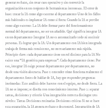
generar rechazo, sin crear caos operativo y sin convertir la
organización en un conjunto de herramientas inconexas. El error de
base: tratar la IA como algo externo al departamento Uno de los fallos
más habituales es implantar IA como si fuera: Cuando la IA se percibe
como algo externo: La IA debe formar parte del funcionamiento
normal del departamento, no ser un añadido. Qué significa integrar IA
en un departamento Integrar IA no es automatizarlo todo ni sustituir
personas. Es lograr que la IA: Un departamento con IA bien integrada
trabaja de forma más consistente, no necesariamente más rápida.
Principio clave: cada departamento tiene un rol distinto para la IA No
existe una “IA genérica para empresas”. Cada departamento tiene: Por
eso, integrar IA exige pensar departamento por departamento, no
desde una visión abstracta. Paso 1: entender cómo funciona realmente el
departamento Antes de hablar de IA, hay que responder preguntas
incómodas: Este análisis debe hacerse con el equipo, no desde fuera. La
IA no se impone; se diseña con conocimiento interno. Paso 2: separar
tareas, decisiones y criterio Una integración correcta distingue tres
niveles: Tareas Decisiones rutinarias Decisiones críticas Si no se hace
esta separación, la IA genera rechazo o descontrol. Integración de IA