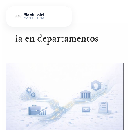
Ir
al
BlackHold
contenido
CONSULTING
ia en departamentos
Cómo
integrar
IA
Hub IA
en
departamentos
internos