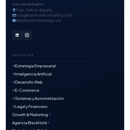
solo del esfuerzo.
Vigo, Galicia · España
hola@blackholdconsulting.com
blackholdconsulting.com
SERVICIOS
Estrategia Empresarial
Inteligencia Artificial
Desarrollo Web
E-Commerce
Sistemas y Automatización
Legal y Financiero
Growth & Marketing
Agencia BlackHold