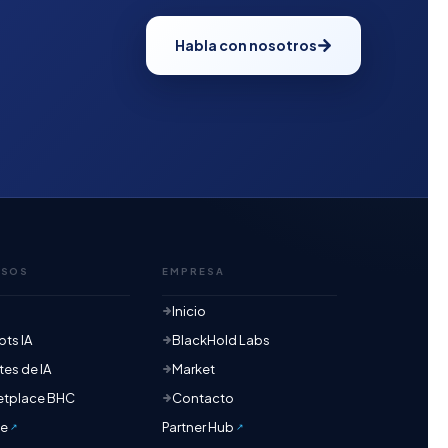
Habla con nosotros
RSOS
EMPRESA
Inicio
ts IA
BlackHold Labs
es de IA
Market
etplace BHC
Contacto
te
Partner Hub