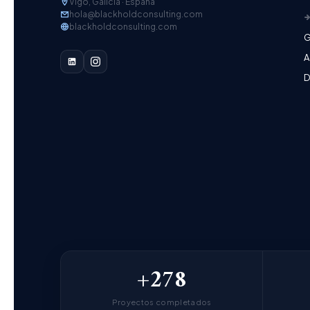
Vigo, Galicia · España
hola@blackholdconsulting.com
blackholdconsulting.com
G
A
D
+278
Proyectos completados