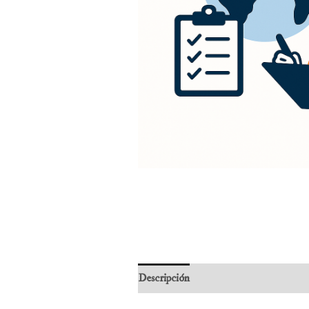
Plan 360º IA
E-COMMERCE
Formación en IA
Auditoría 360º
SISTEMAS
CRO E-Commerce
Auditoría
tecnológica
Shopify /
CRM +
WooCommerce
Automatizaciones
Descripción
Valoraciones (0)