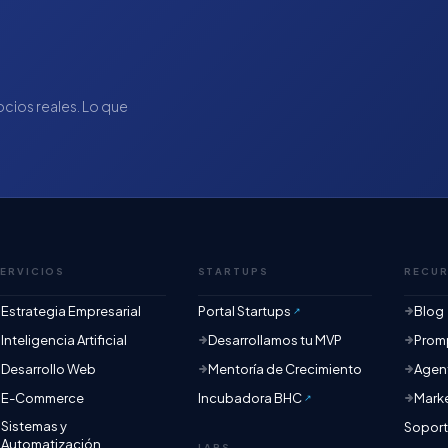
gocios reales. Lo que
.
ERVICIOS
STARTUPS
RECU
Estrategia Empresarial
Portal Startups
Blog
Inteligencia Artificial
Desarrollamos tu MVP
Promp
Desarrollo Web
Mentoría de Crecimiento
Agent
E-Commerce
Incubadora BHC
Mark
Sistemas y
Sopor
Automatización
LABS