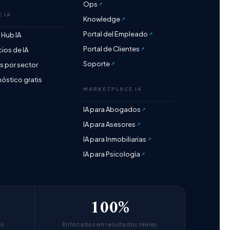
Ops
E IA
Knowledge
Portal del Empleado
o Hub IA
Portal de Clientes
cios de IA
Soporte
 por sector
óstico gratis
MARKETPLACE IA
IA para Abogados
IA para Asesores
IA para Inmobiliarias
IA para Psicología
100%
bs
Enfocados en resultados reales