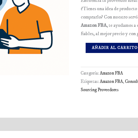
Encuentra tu proveedor ideal
¿Tienes una idea de producto 
GROWTH & MARKETING ↗
comprarlo? Con nuestro servi
Amazon FBA
, te ayudamos a 
fiables, al mejor precio y con 
AÑADIR AL CARRITO
Categoría:
Amazon FBA
Etiquetas:
Amazon FBA
,
Consul
Sourcing Proveedores