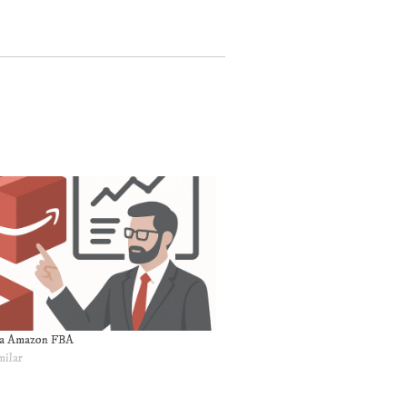
ía Amazon FBA
milar