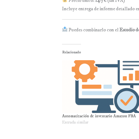
Precio único:
147 €
(sin IVA)
Incluye entrega de informe detallado en
Puedes combinarlo con el
Estudio d
Relacionado
Automatización de inventario Amazon FBA
Entrada similar