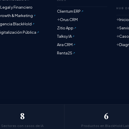
Legal y Financiero
HUB D
Clientum ERP
rowth & Marketing
Orus CRM
Inici
gencia BlackHold
Zitio App
Servi
igitalización Pública
Talksy IA
Casos
Aira CRM
Diagn
Renta25
8
6
Sectores con casos de IA
Productos en BlackHold La