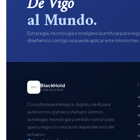
De Vigo
al Mundo.
Estrategia, tecnología e inteligencia artificial para ne
diseñamos contigo se puede aplicar este mismo mes
BlackHold
S
CONSULTING
Consultoría estratégica, digital y de IA para
autónomos, pymes y startups. Unimos
estrategia, tecnología y sentido común para
que tu negocio crezca sin depender solo del
esfuerzo.