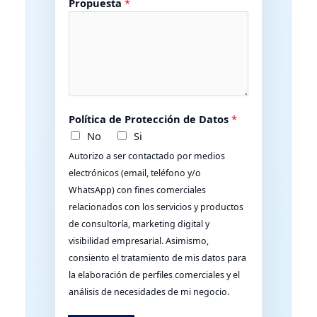
Propuesta
*
l
e
c
t
r
ó
n
Política de Protección de Datos
*
i
No
Si
c
Autorizo a ser contactado por medios
o
electrónicos (email, teléfono y/o
d
WhatsApp) con fines comerciales
e
relacionados con los servicios y productos
P
de consultoría, marketing digital y
r
visibilidad empresarial. Asimismo,
o
consiento el tratamiento de mis datos para
p
la elaboración de perfiles comerciales y el
u
análisis de necesidades de mi negocio.
e