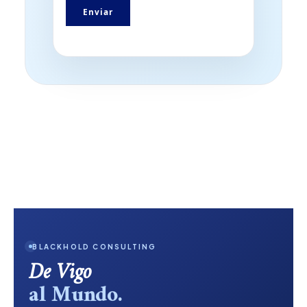
s
Enviar
t
a
BLACKHOLD CONSULTING
De Vigo
al Mundo.