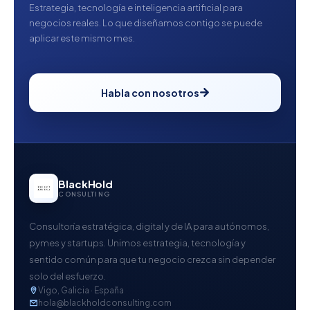
Estrategia, tecnología e inteligencia artificial para
negocios reales. Lo que diseñamos contigo se puede
aplicar este mismo mes.
Habla con nosotros
BlackHold
CONSULTING
Consultoría estratégica, digital y de IA para autónomos,
pymes y startups. Unimos estrategia, tecnología y
sentido común para que tu negocio crezca sin depender
solo del esfuerzo.
Vigo, Galicia · España
hola@blackholdconsulting.com