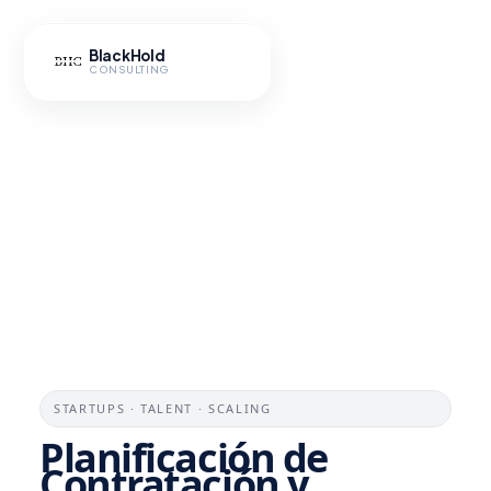
Ir
al
BlackHold
contenido
CONSULTING
Hub IA
STARTUPS · TALENT · SCALING
Planificación de
Contratación y