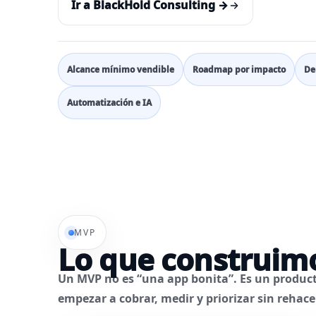
Ir a BlackHold Consulting →
Alcance mínimo vendible
Roadmap por impacto
De
Automatización e IA
MVP
Lo que construimo
Un MVP no es “una app bonita”. Es un produ
empezar a cobrar, medir y priorizar sin rehac