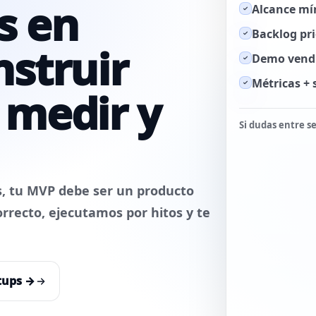
s en
Alcance mín
GROWTH & MARKETING ↗
Backlog pr
nstruir
Demo vendib
Métricas + 
 medir y
Si dudas entre se
s, tu MVP debe ser un producto
orrecto, ejecutamos por hitos y te
tups →