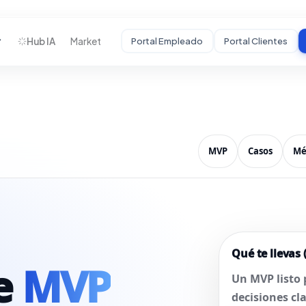
Hub IA
Market
Portal Empleado
Portal Clientes
STARTUPS
Desarrollamos tu
MVP
De idea a producto
MVP
Casos
Mé
funcional con
usuarios reales.
HC
Auditoría Estratégica
Mentoría
Crecimiento
Qué te llevas
de
MVP
Incubadora BHC
↗
Un MVP listo 
decisiones cl
Portal Startups
↗