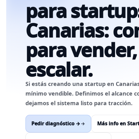
para startup
Plan 360º IA
E-COMMERCE
Formación en IA
Canarias: co
Auditoría 360º
SISTEMAS
para vender,
CRO E-Commerce
Auditoría
tecnológica
Shopify /
CRM +
WooCommerce
escalar.
Automatizaciones
Si estás creando una startup en Canaria
mínimo
vendible
. Definimos el alcance c
dejamos el sistema listo para tracción.
Pedir diagnóstico →
Más info en Star