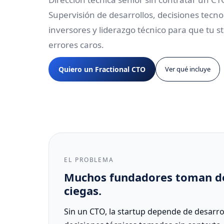
Plan 360º IA
Supervisión de desarrollos, decisiones tecn
E-COMMERCE
Formación en IA
inversores y liderazgo técnico para que tu s
Auditoría 360º
errores caros.
SISTEMAS
CRO E-Commerce
Auditoría
Quiero un Fractional CTO
Ver qué incluye
tecnológica
Shopify /
CRM +
WooCommerce
Automatizaciones
EL PROBLEMA
Muchos fundadores toman dec
ciegas.
Sin un CTO, la startup depende de desarro