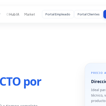
Hub IA
Market
Portal Empleado
Portal Clientes
STARTUPS
Desarrollamos tu
MVP
De idea a producto
funcional con
usuarios reales.
HC
Auditoría Estratégica
PRECIO 
(CTO por
Mentoría
Direcci
Crecimiento
Ideal par
Incubadora BHC
↗
técnico, 
producto 
Portal Startups
↗
TO a tiempo completo.