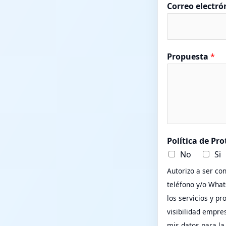
Correo electró
Propuesta
*
C
Política de Pr
o
No
Si
r
Autorizo a ser co
r
teléfono y/o What
e
los servicios y pr
o
visibilidad empre
D
mis datos para la