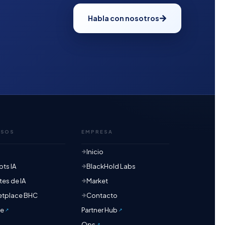
Habla con nosotros
RSOS
EMPRESA
Inicio
ts IA
BlackHold Labs
es de IA
Market
etplace BHC
Contacto
te
Partner Hub
Ops