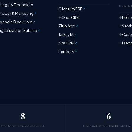
Legal y Financiero
HUB D
Clientum ERP
rowth & Marketing
Orus CRM
Inici
gencia BlackHold
Zitio App
Servi
igitalización Pública
Talksy IA
Casos
Aira CRM
Diagn
Renta25
8
6
Sectores con casos de IA
Productos en BlackHold La