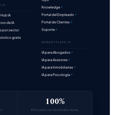
E IA
Knowledge
Portal del Empleado
o Hub IA
Portal de Clientes
cios de IA
Soporte
 por sector
óstico gratis
MARKETPLACE IA
IA para Abogados
IA para Asesores
IA para Inmobiliarias
IA para Psicología
100%
bs
Enfocados en resultados reales