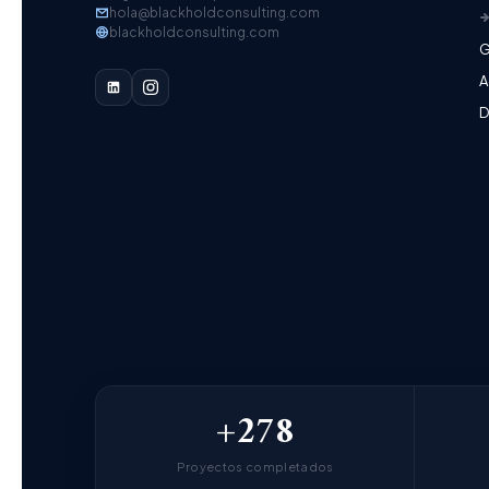
hola@blackholdconsulting.com
blackholdconsulting.com
G
A
D
+278
Proyectos completados