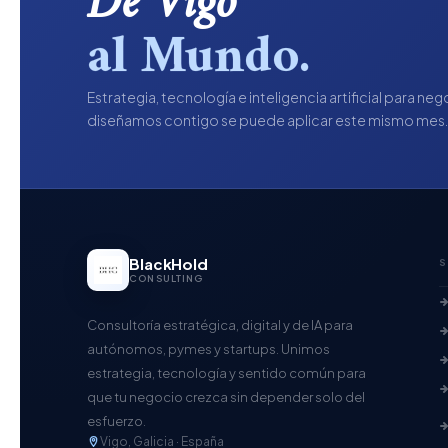
De Vigo
al Mundo.
Estrategia, tecnología e inteligencia artificial para ne
diseñamos contigo se puede aplicar este mismo mes
BlackHold
S
CONSULTING
Consultoría estratégica, digital y de IA para
autónomos, pymes y startups. Unimos
estrategia, tecnología y sentido común para
que tu negocio crezca sin depender solo del
esfuerzo.
Vigo, Galicia · España