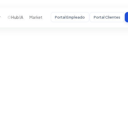
Hub IA
Market
Portal Empleado
Portal Clientes
STARTUPS
Desarrollamos tu
MVP
De idea a producto
funcional con
usuarios reales.
HC
Auditoría Estratégica
Mentoría
Crecimiento
Incubadora BHC
↗
Portal Startups
↗