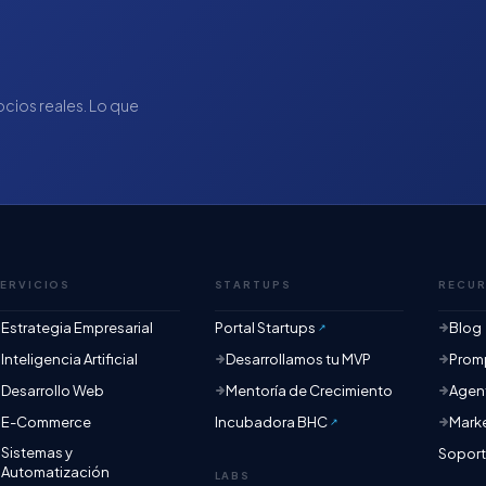
gocios reales. Lo que
.
ERVICIOS
STARTUPS
RECU
Estrategia Empresarial
Portal Startups
Blog
Inteligencia Artificial
Desarrollamos tu MVP
Promp
Desarrollo Web
Mentoría de Crecimiento
Agent
E-Commerce
Incubadora BHC
Mark
Sistemas y
Sopor
Automatización
LABS