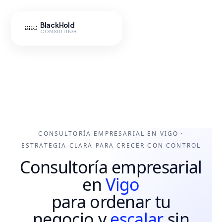
Ir
al
BlackHold
contenido
CONSULTING
CONSULTORÍA EMPRESARIAL EN VIGO ·
Hub IA
ESTRATEGIA CLARA PARA CRECER CON CONTROL
Consultoría empresarial
en
Vigo
para ordenar tu
negocio y
escalar
sin