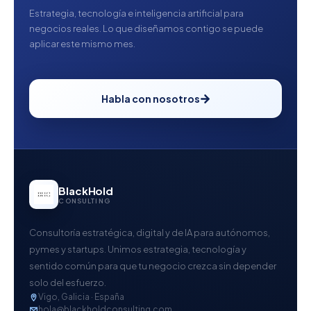
Estrategia, tecnología e inteligencia artificial para
negocios reales. Lo que diseñamos contigo se puede
aplicar este mismo mes.
Habla con nosotros
BlackHold
CONSULTING
Consultoría estratégica, digital y de IA para autónomos,
pymes y startups. Unimos estrategia, tecnología y
sentido común para que tu negocio crezca sin depender
solo del esfuerzo.
Vigo, Galicia · España
hola@blackholdconsulting.com