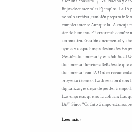
a ser una consulta. 4. Validación y de
flujos documentales Ejemplos: La IA pe
no solo archiva, también prepara info
completamente Aunque la IA encaja muy 
siendo humana. El error más común: me
automatiza. Gestión documental y ahorr
pymes y despachos profesionales En py
Gestión documental y escalabilidad Un 
documental funciona Señales de que e
documental con IA Orden recomendado
proyecto técnico. La dirección debe:
digitalizar, es dejar de perder tiempo
Las empresas que no la aplican: Las q
IA?” Sino: “Cuánto tiempo estamos pe
Leer más »