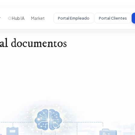
Hub IA
Market
Portal Empleado
Portal Clientes
cial documentos
STARTUPS
Desarrollamos tu
MVP
De idea a producto
funcional con
usuarios reales.
HC
Auditoría Estratégica
Mentoría
Crecimiento
Incubadora BHC
↗
Portal Startups
↗