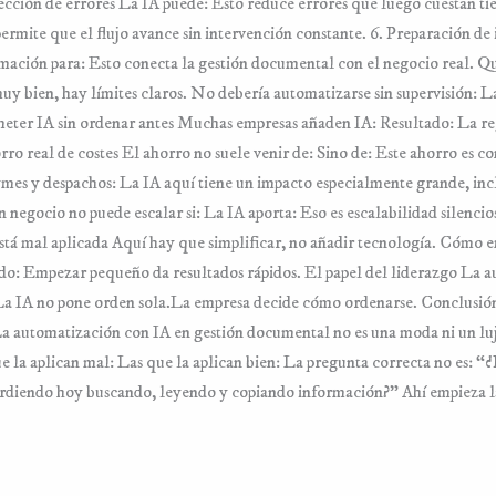
tección de errores La IA puede: Esto reduce errores que luego cuestan t
rmite que el flujo avance sin intervención constante. 6. Preparación de
rmación para: Esto conecta la gestión documental con el negocio real. 
bien, hay límites claros. No debería automatizarse sin supervisión: La 
ter IA sin ordenar antes Muchas empresas añaden IA: Resultado: La reg
o real de costes El ahorro no suele venir de: Sino de: Este ahorro es c
mes y despachos: La IA aquí tiene un impacto especialmente grande, inc
negocio no puede escalar si: La IA aporta: Eso es escalabilidad silencio
stá mal aplicada Aquí hay que simplificar, no añadir tecnología. Cómo
: Empezar pequeño da resultados rápidos. El papel del liderazgo La a
 La IA no pone orden sola.La empresa decide cómo ordenarse. Conclusió
 La automatización con IA en gestión documental no es una moda ni un lujo
ue la aplican mal: Las que la aplican bien: La pregunta correcta no es
rdiendo hoy buscando, leyendo y copiando información?” Ahí empieza l