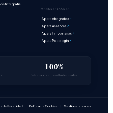
óstico gratis
MARKETPLACE IA
IA para Abogados
IA para Asesores
IA para Inmobiliarias
IA para Psicología
100%
bs
Enfocados en resultados reales
ca de Privacidad
Política de Cookies
Gestionar cookies