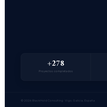
+278
Proyectos completados
©
2026
BlackHold Consulting · Vigo, Galicia, España