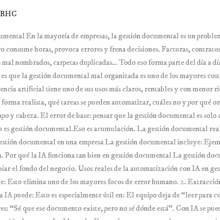
BHC
mental En la mayoría de empresas, la gestión documental es un problem
ro consume horas, provoca errores y frena decisiones. Facturas, contratos,
mal nombrados, carpetas duplicadas… Todo eso forma parte del día a día
 es que la gestión documental mal organizada es uno de los mayores cost
ncia artificial tiene uno de sus usos más claros, rentables y con menor r
 forma realista, qué tareas se pueden automatizar, cuáles no y por qué 
iempo y cabeza. El error de base: pensar que la gestión documental es sol
o es gestión documental.Eso es acumulación. La gestión documental real 
stión documental en una empresa La gestión documental incluye: Ejemp
a. Por qué la IA funciona tan bien en gestión documental La gestión docu
iar el fondo del negocio. Usos reales de la automatización con IA en ge
: Esto elimina uno de los mayores focos de error humano. 2. Extracció
 IA puede: Esto es especialmente útil en: El equipo deja de “leer para c
: “Sé que ese documento existe, pero no sé dónde está”. Con IA se puede