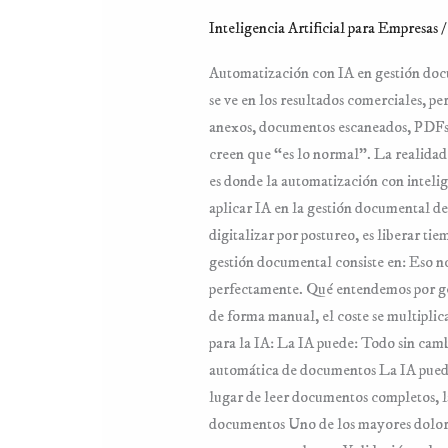
Inteligencia Artificial para Empresas
/
Automatización con IA en gestión docu
se ve en los resultados comerciales, pe
anexos, documentos escaneados, PDFs 
creen que “es lo normal”. La realidad
es donde la automatización con intelige
aplicar IA en la gestión documental de
digitalizar por postureo, es liberar t
gestión documental consiste en: Eso n
perfectamente. Qué entendemos por ge
de forma manual, el coste se multiplic
para la IA: La IA puede: Todo sin camb
automática de documentos La IA puede
lugar de leer documentos completos, la
documentos Uno de los mayores dolores