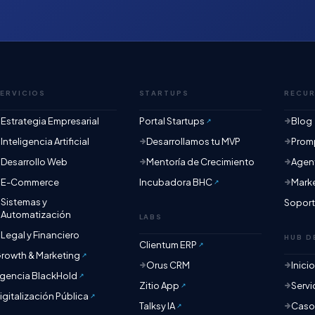
ERVICIOS
STARTUPS
RECU
Estrategia Empresarial
Portal Startups
Blog
Inteligencia Artificial
Desarrollamos tu MVP
Promp
Desarrollo Web
Mentoría de Crecimiento
Agent
E-Commerce
Incubadora BHC
Mark
Sistemas y
Sopor
Automatización
LABS
Legal y Financiero
HUB D
Clientum ERP
rowth & Marketing
Orus CRM
Inici
gencia BlackHold
Zitio App
Servi
igitalización Pública
Talksy IA
Casos