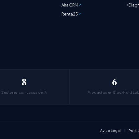
Aira CRM
Diagn
Renta25
8
6
Sectores con casos de IA
Productos en BlackHold La
Aviso Legal
Políti