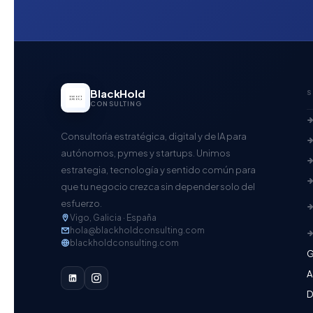
BlackHold
S
CONSULTING
Consultoría estratégica, digital y de IA para
autónomos, pymes y startups. Unimos
estrategia, tecnología y sentido común para
que tu negocio crezca sin depender solo del
esfuerzo.
Vigo, Galicia · España
hola@blackholdconsulting.com
blackholdconsulting.com
G
A
D