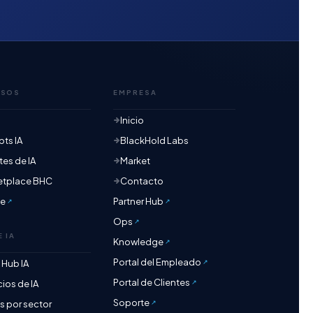
RSOS
EMPRESA
Inicio
ts IA
BlackHold Labs
es de IA
Market
etplace BHC
Contacto
te
Partner Hub
Ops
E IA
Knowledge
Portal del Empleado
o Hub IA
Portal de Clientes
cios de IA
Soporte
 por sector