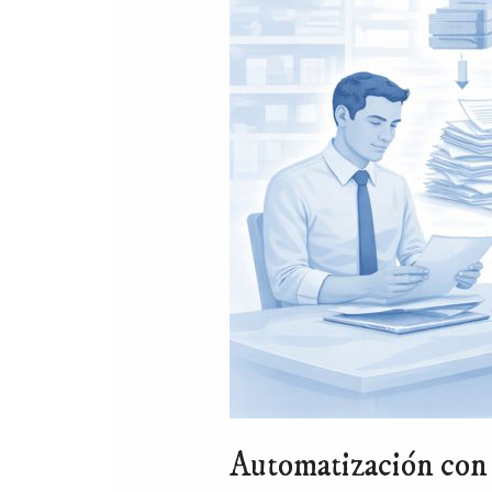
Plan 360º IA
E-COMMERCE
Formación en IA
Auditoría 360º
SISTEMAS
CRO E-Commerce
Auditoría
tecnológica
Shopify /
CRM +
WooCommerce
Automatizaciones
Automatización con